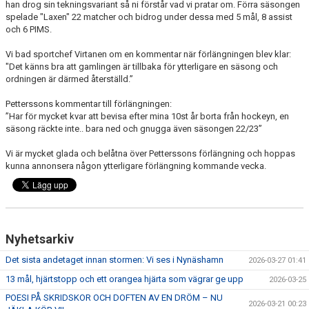
han drog sin tekningsvariant så ni förstår vad vi pratar om. Förra säsongen
spelade "Laxen" 22 matcher och bidrog under dessa med 5 mål, 8 assist
och 6 PIMS.
Vi bad sportchef Virtanen om en kommentar när förlängningen blev klar:
"Det känns bra att gamlingen är tillbaka för ytterligare en säsong och
ordningen är därmed återställd.”
Petterssons kommentar till förlängningen:
”Har för mycket kvar att bevisa efter mina 10st år borta från hockeyn, en
säsong räckte inte.. bara ned och gnugga även säsongen 22/23”
Vi är mycket glada och belåtna över Petterssons förlängning och hoppas
kunna annonsera någon ytterligare förlängning kommande vecka.
Nyhetsarkiv
Det sista andetaget innan stormen: Vi ses i Nynäshamn
2026-03-27 01:41
13 mål, hjärtstopp och ett orangea hjärta som vägrar ge upp
2026-03-25
POESI PÅ SKRIDSKOR OCH DOFTEN AV EN DRÖM – NU
2026-03-21 00:23