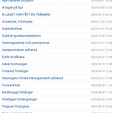
Nye tränaren på plats!
2024-06-01 16:24
A-laget på hjul
2024-05-30 12:35
A-LAGET HAR FÅTT EN TRÄNARE
2024-04-19 20:34
4 matcher, 4 förluster
2023-11-09 13:33
Dubbelreferat
2023-10-25 15:24
Dubbel spelarpresentation
2023-10-20 12:44
Hemmapremiär och premiärvinst
2023-10-17 17:08
Seriepremiären avklarad
2023-10-07 15:02
Edde är tillbaka
2023-09-22 12:08
Säker bortaseger
2023-09-19 15:38
Forward förlänger
2023-09-14 12:06
Säsongens första träningsmatch avklarad
2023-09-12 19:38
Forward klar
2023-08-28 11:20
Backkugge förlänger
2023-08-24 11:24
Ytterligare förlängningar
2023-08-22 15:40
Truppen föryngras
2023-08-14 10:04