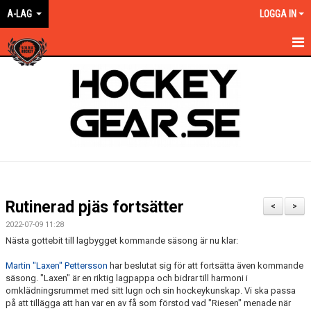
A-LAG
LOGGA IN
HEM
NYHETER
KALENDER
MATCHER
TRUPPEN
Rutinerad pjäs fortsätter
<
>
BILDGALLERI
2022-07-09 11:28
Nästa gottebit till lagbygget kommande säsong är nu klar:
DOKUMENT
Martin "Laxen" Pettersson
har beslutat sig för att fortsätta även kommande
säsong. "Laxen" är en riktig lagpappa och bidrar till harmoni i
KONTAKT
omklädningsrummet med sitt lugn och sin hockeykunskap. Vi ska passa
på att tillägga att han var en av få som förstod vad "Riesen" menade när