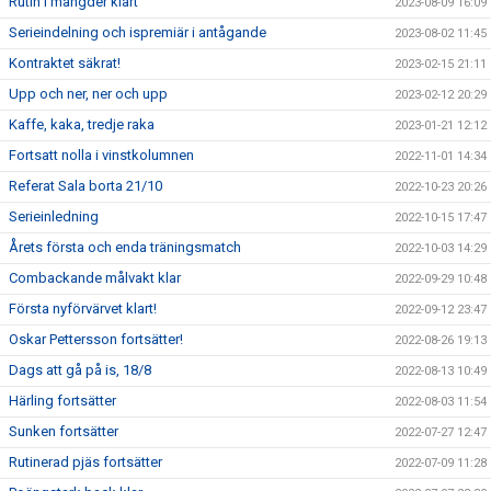
Rutin i mängder klart
2023-08-09 16:09
Serieindelning och ispremiär i antågande
2023-08-02 11:45
Kontraktet säkrat!
2023-02-15 21:11
Upp och ner, ner och upp
2023-02-12 20:29
Kaffe, kaka, tredje raka
2023-01-21 12:12
Fortsatt nolla i vinstkolumnen
2022-11-01 14:34
Referat Sala borta 21/10
2022-10-23 20:26
Serieinledning
2022-10-15 17:47
Årets första och enda träningsmatch
2022-10-03 14:29
Combackande målvakt klar
2022-09-29 10:48
Första nyförvärvet klart!
2022-09-12 23:47
Oskar Pettersson fortsätter!
2022-08-26 19:13
Dags att gå på is, 18/8
2022-08-13 10:49
Härling fortsätter
2022-08-03 11:54
Sunken fortsätter
2022-07-27 12:47
Rutinerad pjäs fortsätter
2022-07-09 11:28