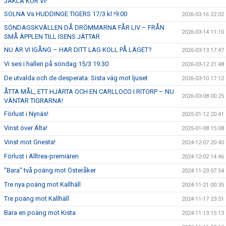
JÄKLA KÖR VI!
SOLNA Vs HUDDINGE TIGERS 17/3 kl !9:00
2026-03-16 22:02
SÖNDAGSKVÄLLEN DÅ DRÖMMARNA FÅR LIV – FRÅN
2026-03-14 11:10
SMÅ ÄPPLEN TILL ISENS JÄTTAR
NU ÄR VI IGÅNG – HAR DITT LAG KOLL PÅ LÄGET?
2026-03-13 17:47
Vi ses i hallen på söndag 15/3 19.30
2026-03-12 21:48
De utvalda och de desperata: Sista väg mot ljuset
2026-03-10 17:12
ÅTTA MÅL, ETT HJÄRTA OCH EN CARLLOCO I RITORP – NU
2026-03-08 00:25
VÄNTAR TIGRARNA!
Förlust i Nynäs!
2025-01-12 20:41
Vinst över Älta!
2025-01-08 15:08
Vinst mot Gnesta!
2024-12-07 20:40
Förlust i Alltrea-premiären
2024-12-02 14:46
"Bara" två poäng mot Österåker
2024-11-23 07:54
Tre nya poäng mot Kallhäll
2024-11-21 00:35
Tre poäng mot Kallhäll
2024-11-17 23:51
Bara en poäng mot Kista
2024-11-13 15:13