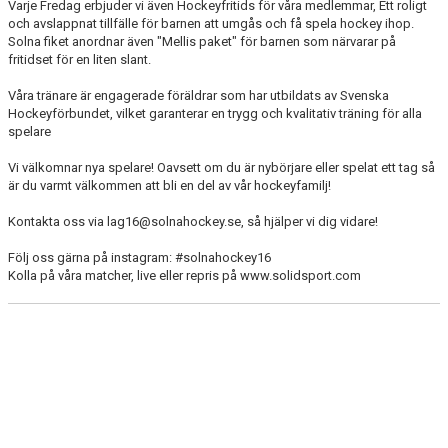
Varje Fredag erbjuder vi även Hockeyfritids för våra medlemmar, Ett roligt
och avslappnat tillfälle för barnen att umgås och få spela hockey ihop.
Solna fiket anordnar även "Mellis paket" för barnen som närvarar på
fritidset för en liten slant.
Våra tränare är engagerade föräldrar som har utbildats av Svenska
Hockeyförbundet, vilket garanterar en trygg och kvalitativ träning för alla
spelare
Vi välkomnar nya spelare! Oavsett om du är nybörjare eller spelat ett tag så
är du varmt välkommen att bli en del av vår hockeyfamilj!
Kontakta oss via lag16@solnahockey.se, så hjälper vi dig vidare!
Följ oss gärna på instagram: #solnahockey16
Kolla på våra matcher, live eller repris på www.solidsport.com