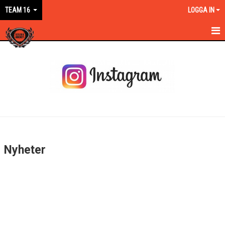
TEAM 16
LOGGA IN
HEM
NYHETER
KALENDER
MATCHER
TRUPPEN
Nyheter
BILDGALLERI
DOKUMENT
KONTAKT