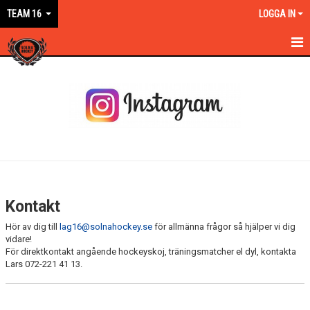
TEAM 16
LOGGA IN
HEM
NYHETER
KALENDER
MATCHER
TRUPPEN
Kontakt
BILDGALLERI
Hör av dig till
lag16@solnahockey.se
för allmänna frågor så hjälper vi dig
vidare!
DOKUMENT
För direktkontakt angående hockeyskoj, träningsmatcher el dyl, kontakta
Lars 072-221 41 13.
KONTAKT