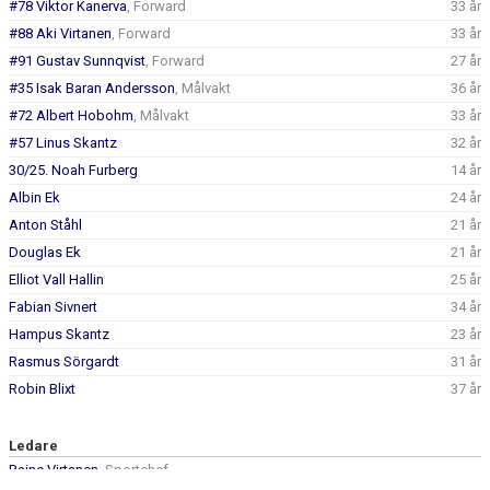
#78 Viktor Kanerva
, Forward
33 år
#88 Aki Virtanen
, Forward
33 år
#91 Gustav Sunnqvist
, Forward
27 år
#35 Isak Baran Andersson
, Målvakt
36 år
#72 Albert Hobohm
, Målvakt
33 år
#57 Linus Skantz
32 år
30/25. Noah Furberg
14 år
Albin Ek
24 år
Anton Ståhl
21 år
Douglas Ek
21 år
Elliot Vall Hallin
25 år
Fabian Sivnert
34 år
Hampus Skantz
23 år
Rasmus Sörgardt
31 år
Robin Blixt
37 år
Ledare
Raine Virtanen
, Sportchef