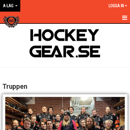
A-LAG
LOGGA IN
HEM
NYHETER
KALENDER
MATCHER
TRUPPEN
Truppen
BILDGALLERI
DOKUMENT
KONTAKT