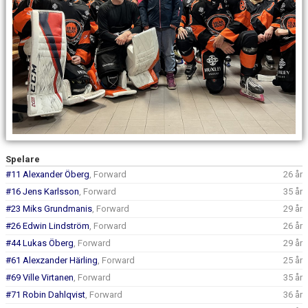
Spelare
#11 Alexander Öberg
, Forward
26 år
#16 Jens Karlsson
, Forward
35 år
#23 Miks Grundmanis
, Forward
29 år
#26 Edwin Lindström
, Forward
26 år
#44 Lukas Öberg
, Forward
29 år
#61 Alexzander Härling
, Forward
25 år
#69 Ville Virtanen
, Forward
35 år
#71 Robin Dahlqvist
, Forward
36 år