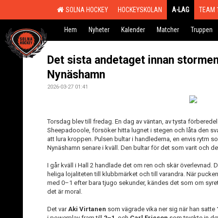
SOLNA HOCKEY
HOCKEYSKOLAN
A-LAG
TEAM 
Hem
Nyheter
Kalender
Matcher
Truppen
Det sista andetaget innan stormen:
Nynäshamn
2026-03-27 01:41
Torsdag blev till fredag. En dag av väntan, av tysta förbered
Sheepadooole, försöker hitta lugnet i stegen och låta den sva
att lura kroppen. Pulsen bultar i handlederna, en envis rytm 
Nynäshamn senare i kväll. Den bultar för det som varit och de
I går kväll i Hall 2 handlade det om ren och skär överlevnad.
heliga lojaliteten till klubbmärket och till varandra. När p
med 0–1 efter bara tjugo sekunder, kändes det som om syret 
det är moral.
Det var
Aki Virtanen
som vägrade vika ner sig när han satte
i powerplay fram till
2–1
, och
Carl Ericson
som tryckte in de