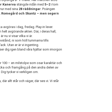
or Kanerva
stängde ridån med
5–2
i tom
mur med sina
28 räddningar
. Poängen
t, Romegård och Skantz – men segern
a avgöras i dag, fredag. Play-in lever.
helt avgörande akten. Där, i deras hall,
r nu vi visar vilka vi är.
 avstånd, ni som höll tummarna tills
ck. Utan er är vi ingenting.
t ser dig igen bland våra hjältar som imorgon
mer 100 – en milstolpe som osar karaktär och
lycka och framgång på den andra delen av
. Dig tycker vi verkligen om.
är allt står och väger, där ses vi. Vi står