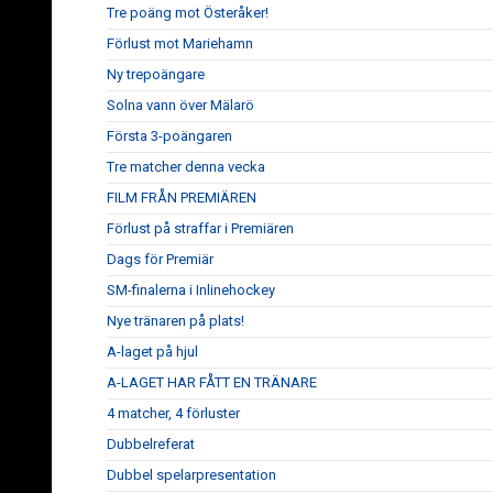
Tre poäng mot Österåker!
Förlust mot Mariehamn
Ny trepoängare
Solna vann över Mälarö
Första 3-poängaren
Tre matcher denna vecka
FILM FRÅN PREMIÄREN
Förlust på straffar i Premiären
Dags för Premiär
SM-finalerna i Inlinehockey
Nye tränaren på plats!
A-laget på hjul
A-LAGET HAR FÅTT EN TRÄNARE
4 matcher, 4 förluster
Dubbelreferat
Dubbel spelarpresentation