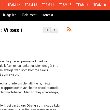
11
TEAM 12
TEAM 13
TEAM 14
TEAM 15
TEAM 16
TEAM 18
Bildgalleri
Dokument
Kontakt
 Vi ses i
<
>
elser. Jag går en promenad med vår
la luften rensa tankarna. Men det går inte
som avslöjar vad som komma skall i
t som ska bli.
 Det handlade om den där tysta, nästan
ucken släpptes och Nynäshamn chockstartade
lämnade hallen. Men hockey är inte logik,
1–1
, det var
Lukas Öberg
som visade kyla
t blytunga
3–1-
målet. När matchen stod