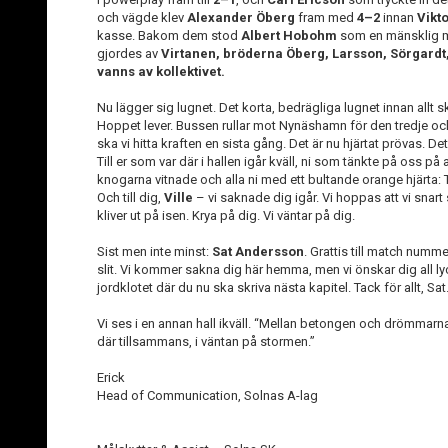
och vägde klev
Alexander Öberg
fram med
4–2
innan
Vikt
kasse. Bakom dem stod
Albert Hobohm
som en mänsklig 
gjordes av
Virtanen, bröderna Öberg, Larsson, Sörgard
vanns av kollektivet.
Nu lägger sig lugnet. Det korta, bedrägliga lugnet innan allt sk
Hoppet lever. Bussen rullar mot Nynäshamn för den tredje och 
ska vi hitta kraften en sista gång. Det är nu hjärtat prövas. Det ä
Till er som var där i hallen igår kväll, ni som tänkte på oss på
knogarna vitnade och alla ni med ett bultande orange hjärta: Ta
Och till dig,
Ville
– vi saknade dig igår. Vi hoppas att vi snar
kliver ut på isen. Krya på dig. Vi väntar på dig.
Sist men inte minst:
Sat Andersson
. Grattis till match num
slit. Vi kommer sakna dig här hemma, men vi önskar dig all 
jordklotet där du nu ska skriva nästa kapitel. Tack för allt, Sat
Vi ses i en annan hall ikväll. “Mellan betongen och drömmarna, d
där tillsammans, i väntan på stormen.”
Erick
Head of Communication, Solnas A-lag