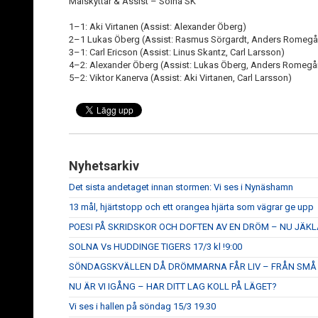
Målskyttar & Assist – Solna SK
1–1: Aki Virtanen (Assist: Alexander Öberg)
2–1 Lukas Öberg (Assist: Rasmus Sörgardt, Anders Romegå
3–1: Carl Ericson (Assist: Linus Skantz, Carl Larsson)
4–2: Alexander Öberg (Assist: Lukas Öberg, Anders Romegå
5–2: Viktor Kanerva (Assist: Aki Virtanen, Carl Larsson)
Nyhetsarkiv
Det sista andetaget innan stormen: Vi ses i Nynäshamn
13 mål, hjärtstopp och ett orangea hjärta som vägrar ge upp
POESI PÅ SKRIDSKOR OCH DOFTEN AV EN DRÖM – NU JÄKLA
SOLNA Vs HUDDINGE TIGERS 17/3 kl !9:00
SÖNDAGSKVÄLLEN DÅ DRÖMMARNA FÅR LIV – FRÅN SMÅ Ä
NU ÄR VI IGÅNG – HAR DITT LAG KOLL PÅ LÄGET?
Vi ses i hallen på söndag 15/3 19.30