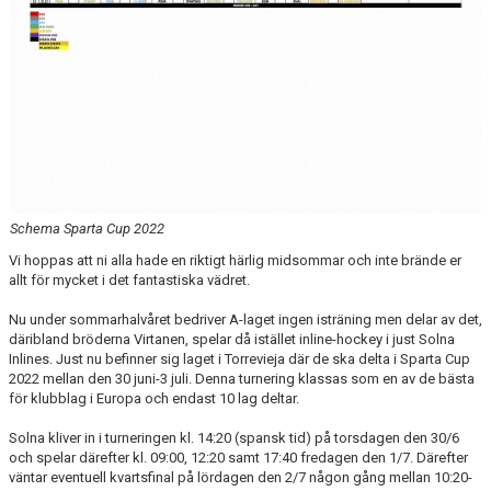
Schema Sparta Cup 2022
Vi hoppas att ni alla hade en riktigt härlig midsommar och inte brände er
allt för mycket i det fantastiska vädret.
Nu under sommarhalvåret bedriver A-laget ingen isträning men delar av det,
däribland bröderna Virtanen, spelar då istället inline-hockey i just Solna
Inlines. Just nu befinner sig laget i Torrevieja där de ska delta i Sparta Cup
2022 mellan den 30 juni-3 juli. Denna turnering klassas som en av de bästa
för klubblag i Europa och endast 10 lag deltar.
Solna kliver in i turneringen kl. 14:20 (spansk tid) på torsdagen den 30/6
och spelar därefter kl. 09:00, 12:20 samt 17:40 fredagen den 1/7. Därefter
väntar eventuell kvartsfinal på lördagen den 2/7 någon gång mellan 10:20-