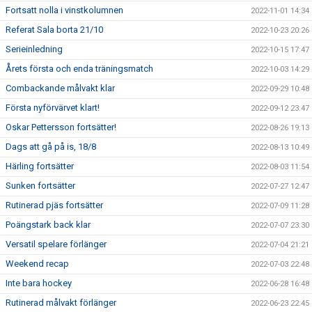
Fortsatt nolla i vinstkolumnen
2022-11-01 14:34
Referat Sala borta 21/10
2022-10-23 20:26
Serieinledning
2022-10-15 17:47
Årets första och enda träningsmatch
2022-10-03 14:29
Combackande målvakt klar
2022-09-29 10:48
Första nyförvärvet klart!
2022-09-12 23:47
Oskar Pettersson fortsätter!
2022-08-26 19:13
Dags att gå på is, 18/8
2022-08-13 10:49
Härling fortsätter
2022-08-03 11:54
Sunken fortsätter
2022-07-27 12:47
Rutinerad pjäs fortsätter
2022-07-09 11:28
Poängstark back klar
2022-07-07 23:30
Versatil spelare förlänger
2022-07-04 21:21
Weekend recap
2022-07-03 22:48
Inte bara hockey
2022-06-28 16:48
Rutinerad målvakt förlänger
2022-06-23 22:45