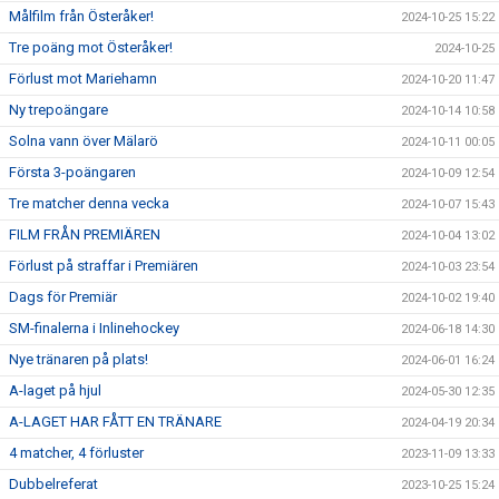
Målfilm från Österåker!
2024-10-25 15:22
Tre poäng mot Österåker!
2024-10-25
Förlust mot Mariehamn
2024-10-20 11:47
Ny trepoängare
2024-10-14 10:58
Solna vann över Mälarö
2024-10-11 00:05
Första 3-poängaren
2024-10-09 12:54
Tre matcher denna vecka
2024-10-07 15:43
FILM FRÅN PREMIÄREN
2024-10-04 13:02
Förlust på straffar i Premiären
2024-10-03 23:54
Dags för Premiär
2024-10-02 19:40
SM-finalerna i Inlinehockey
2024-06-18 14:30
Nye tränaren på plats!
2024-06-01 16:24
A-laget på hjul
2024-05-30 12:35
A-LAGET HAR FÅTT EN TRÄNARE
2024-04-19 20:34
4 matcher, 4 förluster
2023-11-09 13:33
Dubbelreferat
2023-10-25 15:24