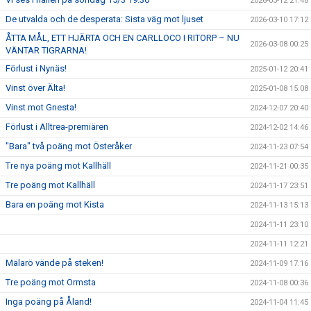
2026-03-12 21:48
De utvalda och de desperata: Sista väg mot ljuset
2026-03-10 17:12
ÅTTA MÅL, ETT HJÄRTA OCH EN CARLLOCO I RITORP – NU
2026-03-08 00:25
VÄNTAR TIGRARNA!
Förlust i Nynäs!
2025-01-12 20:41
Vinst över Älta!
2025-01-08 15:08
Vinst mot Gnesta!
2024-12-07 20:40
Förlust i Alltrea-premiären
2024-12-02 14:46
"Bara" två poäng mot Österåker
2024-11-23 07:54
Tre nya poäng mot Kallhäll
2024-11-21 00:35
Tre poäng mot Kallhäll
2024-11-17 23:51
Bara en poäng mot Kista
2024-11-13 15:13
2024-11-11 23:10
2024-11-11 12:21
Mälarö vände på steken!
2024-11-09 17:16
Tre poäng mot Ormsta
2024-11-08 00:36
Inga poäng på Åland!
2024-11-04 11:45