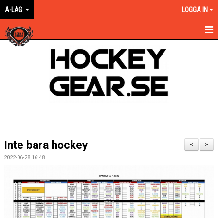
A-LAG
LOGGA IN
HEM
NYHETER
KALENDER
MATCHER
TRUPPEN
Inte bara hockey
<
>
BILDGALLERI
2022-06-28 16:48
DOKUMENT
KONTAKT