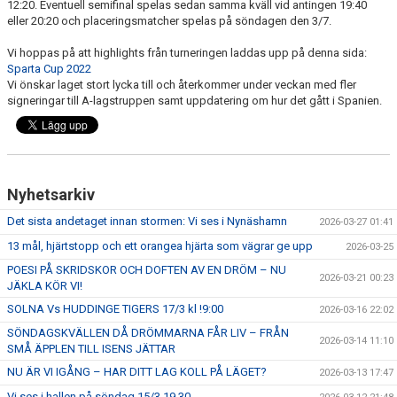
12:20. Eventuell semifinal spelas sedan samma kväll vid antingen 19:40
eller 20:20 och placeringsmatcher spelas på söndagen den 3/7.
Vi hoppas på att highlights från turneringen laddas upp på denna sida:
Sparta Cup 2022
Vi önskar laget stort lycka till och återkommer under veckan med fler
signeringar till A-lagstruppen samt uppdatering om hur det gått i Spanien.
Nyhetsarkiv
Det sista andetaget innan stormen: Vi ses i Nynäshamn
2026-03-27 01:41
13 mål, hjärtstopp och ett orangea hjärta som vägrar ge upp
2026-03-25
POESI PÅ SKRIDSKOR OCH DOFTEN AV EN DRÖM – NU
2026-03-21 00:23
JÄKLA KÖR VI!
SOLNA Vs HUDDINGE TIGERS 17/3 kl !9:00
2026-03-16 22:02
SÖNDAGSKVÄLLEN DÅ DRÖMMARNA FÅR LIV – FRÅN
2026-03-14 11:10
SMÅ ÄPPLEN TILL ISENS JÄTTAR
NU ÄR VI IGÅNG – HAR DITT LAG KOLL PÅ LÄGET?
2026-03-13 17:47
Vi ses i hallen på söndag 15/3 19.30