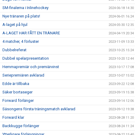
SM-finalerna i Inlinehockey
2024-06-18 14:30
Nye tränaren på plats!
2024-06-01 16:24
A-laget på hjul
2024-05-30 12:35
A-LAGET HAR FÅTT EN TRÄNARE
2024-04-19 20:34
4 matcher, 4 förluster
2023-11-09 13:33
Dubbelreferat
2023-10-25 15:24
Dubbel spelarpresentation
2023-10-20 12:44
Hemmapremiär och premiärvinst
2023-10-17 17:08
Seriepremiären avklarad
2023-10-07 15:02
Edde är tillbaka
2023-09-22 12:08
Säker bortaseger
2023-09-19 15:38
Forward förlänger
2023-09-14 12:06
Säsongens första träningsmatch avklarad
2023-09-12 19:38
Forward klar
2023-08-28 11:20
Backkugge förlänger
2023-08-24 11:24
Ytterligare förlängningar
2023-08-22 15:40