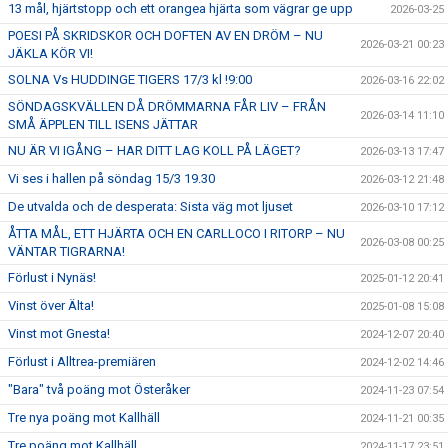
13 mål, hjärtstopp och ett orangea hjärta som vägrar ge upp
2026-03-25
POESI PÅ SKRIDSKOR OCH DOFTEN AV EN DRÖM – NU
2026-03-21 00:23
JÄKLA KÖR VI!
SOLNA Vs HUDDINGE TIGERS 17/3 kl !9:00
2026-03-16 22:02
SÖNDAGSKVÄLLEN DÅ DRÖMMARNA FÅR LIV – FRÅN
2026-03-14 11:10
SMÅ ÄPPLEN TILL ISENS JÄTTAR
NU ÄR VI IGÅNG – HAR DITT LAG KOLL PÅ LÄGET?
2026-03-13 17:47
Vi ses i hallen på söndag 15/3 19.30
2026-03-12 21:48
De utvalda och de desperata: Sista väg mot ljuset
2026-03-10 17:12
ÅTTA MÅL, ETT HJÄRTA OCH EN CARLLOCO I RITORP – NU
2026-03-08 00:25
VÄNTAR TIGRARNA!
Förlust i Nynäs!
2025-01-12 20:41
Vinst över Älta!
2025-01-08 15:08
Vinst mot Gnesta!
2024-12-07 20:40
Förlust i Alltrea-premiären
2024-12-02 14:46
"Bara" två poäng mot Österåker
2024-11-23 07:54
Tre nya poäng mot Kallhäll
2024-11-21 00:35
Tre poäng mot Kallhäll
2024-11-17 23:51