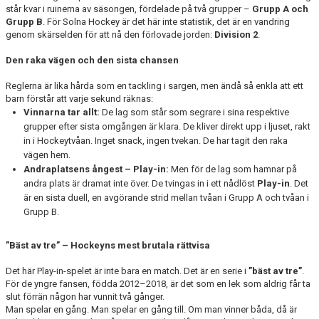
står kvar i ruinerna av säsongen, fördelade på två grupper –
Grupp A och
Grupp B
. För Solna Hockey är det här inte statistik, det är en vandring
genom skärselden för att nå den förlovade jorden:
Division 2
.
Den raka vägen och den sista chansen
Reglerna är lika hårda som en tackling i sargen, men ändå så enkla att ett
barn förstår att varje sekund räknas:
Vinnarna tar allt:
De lag som står som segrare i sina respektive
grupper efter sista omgången är klara. De kliver direkt upp i ljuset, rakt
in i Hockeytvåan. Inget snack, ingen tvekan. De har tagit den raka
vägen hem.
Andraplatsens ångest – Play-in:
Men för de lag som hamnar på
andra plats är dramat inte över. De tvingas in i ett nådlöst
Play-in
. Det
är en sista duell, en avgörande strid mellan tvåan i Grupp A och tvåan i
Grupp B.
”Bäst av tre” – Hockeyns mest brutala rättvisa
Det här Play-in-spelet är inte bara en match. Det är en serie i
”bäst av tre”
.
För de yngre fansen, födda 2012–2018, är det som en lek som aldrig får ta
slut förrän någon har vunnit två gånger.
Man spelar en gång. Man spelar en gång till. Om man vinner båda, då är