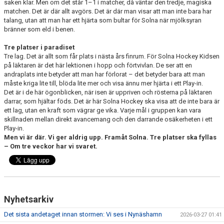
saken klar. Men om det står 1–1 i matcher, då väntar den tredje, magiska
matchen. Det är där allt avgörs. Det är där man visar att man inte bara har
talang, utan att man har ett hjärta som bultar för Solna när mjölksyran
bränner som eld i benen.
Tre platser i paradiset
Tre lag. Det är allt som får plats i nästa års finrum. För Solna Hockey Kidsen
på läktaren är det här lektionen i hopp och förtvivlan. De ser att en
andraplats inte betyder att man har förlorat – det betyder bara att man
måste kriga lite till, blöda lite mer och visa ännu mer hjärta i ett Play-in.
Det är i de här ögonblicken, när isen är uppriven och rösterna på läktaren
darrar, som hjältar föds. Det är här Solna Hockey ska visa att de inte bara är
ett lag, utan en kraft som vägrar ge vika. Varje mål i gruppen kan vara
skillnaden mellan direkt avancemang och den darrande osäkerheten i ett
Play-in.
Men vi är där. Vi ger aldrig upp. Framåt Solna. Tre platser ska fyllas
– Om tre veckor har vi svaret.
Nyhetsarkiv
Det sista andetaget innan stormen: Vi ses i Nynäshamn
2026-03-27 01:41