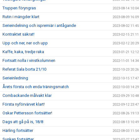
Truppen föryngras
2023-08-14 10:04
Rutin i mängder klart
2023-08-09 16:09
Serieindelning och ispremiär i antågande
2023-08-02 11:45
Kontraktet säkrat!
2023-02-15 21:11
Upp och ner, ner och upp
2023-02-12 20:29
Kaffe, kaka, tredje raka
2023-01-21 12:12
Fortsatt nolla i vinstkolumnen
2022-11-01 14:34
Referat Sala borta 21/10
2022-10-23 20:26
Serieinledning
2022-10-15 17:47
Årets första och enda träningsmatch
2022-10-03 14:29
Combackande målvakt klar
2022-09-29 10:48
Första nyförvärvet klart!
2022-09-12 23:47
Oskar Pettersson fortsätter!
2022-08-26 19:13
Dags att gå på is, 18/8
2022-08-13 10:49
Härling fortsätter
2022-08-03 11:54
Sunken fortsätter
2022-07-27 12:47