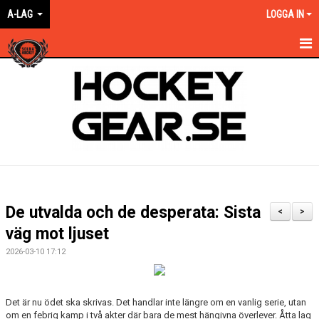
A-LAG
LOGGA IN
HEM
NYHETER
KALENDER
MATCHER
TRUPPEN
De utvalda och de desperata: Sista
<
>
BILDGALLERI
väg mot ljuset
2026-03-10 17:12
DOKUMENT
KONTAKT
Det är nu ödet ska skrivas. Det handlar inte längre om en vanlig serie, utan
om en febrig kamp i två akter där bara de mest hängivna överlever. Åtta lag