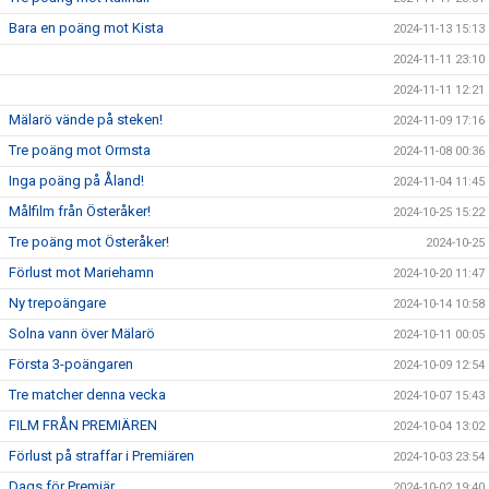
Bara en poäng mot Kista
2024-11-13 15:13
2024-11-11 23:10
2024-11-11 12:21
Mälarö vände på steken!
2024-11-09 17:16
Tre poäng mot Ormsta
2024-11-08 00:36
Inga poäng på Åland!
2024-11-04 11:45
Målfilm från Österåker!
2024-10-25 15:22
Tre poäng mot Österåker!
2024-10-25
Förlust mot Mariehamn
2024-10-20 11:47
Ny trepoängare
2024-10-14 10:58
Solna vann över Mälarö
2024-10-11 00:05
Första 3-poängaren
2024-10-09 12:54
Tre matcher denna vecka
2024-10-07 15:43
FILM FRÅN PREMIÄREN
2024-10-04 13:02
Förlust på straffar i Premiären
2024-10-03 23:54
Dags för Premiär
2024-10-02 19:40