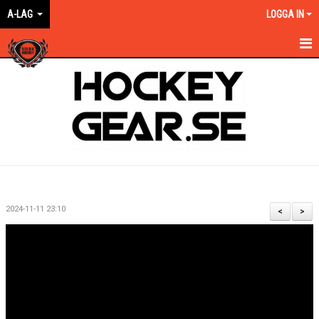
A-LAG
LOGGA IN
HEM
NYHETER
KALENDER
MATCHER
TRUPPEN
2024-11-11 23:10
<
>
BILDGALLERI
DOKUMENT
KONTAKT