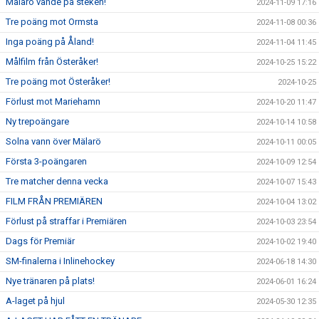
Mälarö vände på steken!
2024-11-09 17:16
Tre poäng mot Ormsta
2024-11-08 00:36
Inga poäng på Åland!
2024-11-04 11:45
Målfilm från Österåker!
2024-10-25 15:22
Tre poäng mot Österåker!
2024-10-25
Förlust mot Mariehamn
2024-10-20 11:47
Ny trepoängare
2024-10-14 10:58
Solna vann över Mälarö
2024-10-11 00:05
Första 3-poängaren
2024-10-09 12:54
Tre matcher denna vecka
2024-10-07 15:43
FILM FRÅN PREMIÄREN
2024-10-04 13:02
Förlust på straffar i Premiären
2024-10-03 23:54
Dags för Premiär
2024-10-02 19:40
SM-finalerna i Inlinehockey
2024-06-18 14:30
Nye tränaren på plats!
2024-06-01 16:24
A-laget på hjul
2024-05-30 12:35