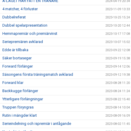
A-LAGET HAR FÅTT EN TRÄNARE
2024-04-19 20:34
4 matcher, 4 förluster
2023-11-09 13:33
Dubbelreferat
2023-10-25 15:24
Dubbel spelarpresentation
2023-10-20 12:44
Hemmapremiär och premiärvinst
2023-10-17 17:08
Seriepremiären avklarad
2023-10-07 15:02
Edde är tillbaka
2023-09-22 12:08
Säker bortaseger
2023-09-19 15:38
Forward förlänger
2023-09-14 12:06
Säsongens första träningsmatch avklarad
2023-09-12 19:38
Forward klar
2023-08-28 11:20
Backkugge förlänger
2023-08-24 11:24
Ytterligare förlängningar
2023-08-22 15:40
Truppen föryngras
2023-08-14 10:04
Rutin i mängder klart
2023-08-09 16:09
Serieindelning och ispremiär i antågande
2023-08-02 11:45