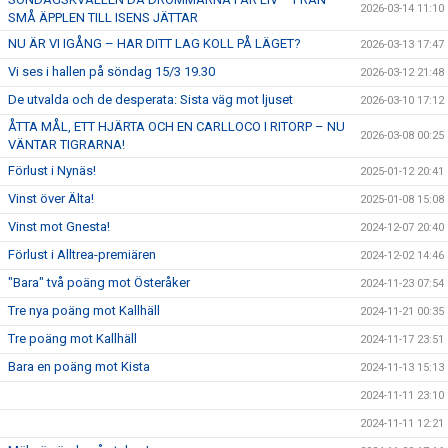
2026-03-14 11:10
SMÅ ÄPPLEN TILL ISENS JÄTTAR
NU ÄR VI IGÅNG – HAR DITT LAG KOLL PÅ LÄGET?
2026-03-13 17:47
Vi ses i hallen på söndag 15/3 19.30
2026-03-12 21:48
De utvalda och de desperata: Sista väg mot ljuset
2026-03-10 17:12
ÅTTA MÅL, ETT HJÄRTA OCH EN CARLLOCO I RITORP – NU
2026-03-08 00:25
VÄNTAR TIGRARNA!
Förlust i Nynäs!
2025-01-12 20:41
Vinst över Älta!
2025-01-08 15:08
Vinst mot Gnesta!
2024-12-07 20:40
Förlust i Alltrea-premiären
2024-12-02 14:46
"Bara" två poäng mot Österåker
2024-11-23 07:54
Tre nya poäng mot Kallhäll
2024-11-21 00:35
Tre poäng mot Kallhäll
2024-11-17 23:51
Bara en poäng mot Kista
2024-11-13 15:13
2024-11-11 23:10
2024-11-11 12:21