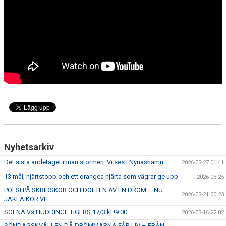
Nyhetsarkiv
Det sista andetaget innan stormen: Vi ses i Nynäshamn
2026-03-27 01:41
13 mål, hjärtstopp och ett orangea hjärta som vägrar ge upp
2026-03-25
POESI PÅ SKRIDSKOR OCH DOFTEN AV EN DRÖM – NU
2026-03-21 00:23
JÄKLA KÖR VI!
SOLNA Vs HUDDINGE TIGERS 17/3 kl !9:00
2026-03-16 22:02
SÖNDAGSKVÄLLEN DÅ DRÖMMARNA FÅR LIV – FRÅN