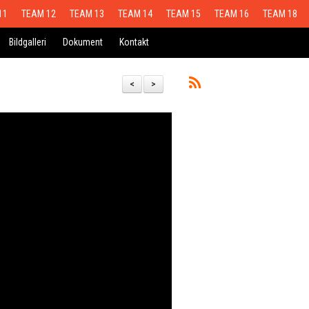
11
TEAM 12
TEAM 13
TEAM 14
TEAM 15
TEAM 16
TEAM 18
Bildgalleri
Dokument
Kontakt
<
>