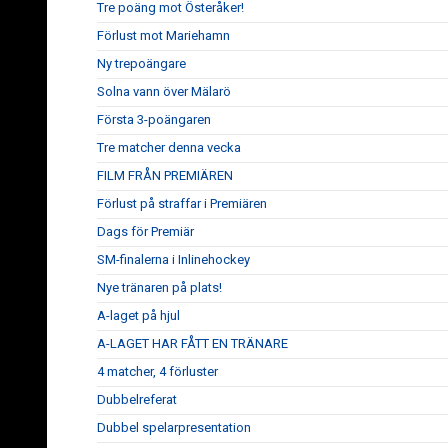
Tre poäng mot Österåker!
Förlust mot Mariehamn
Ny trepoängare
Solna vann över Mälarö
Första 3-poängaren
Tre matcher denna vecka
FILM FRÅN PREMIÄREN
Förlust på straffar i Premiären
Dags för Premiär
SM-finalerna i Inlinehockey
Nye tränaren på plats!
A-laget på hjul
A-LAGET HAR FÅTT EN TRÄNARE
4 matcher, 4 förluster
Dubbelreferat
Dubbel spelarpresentation