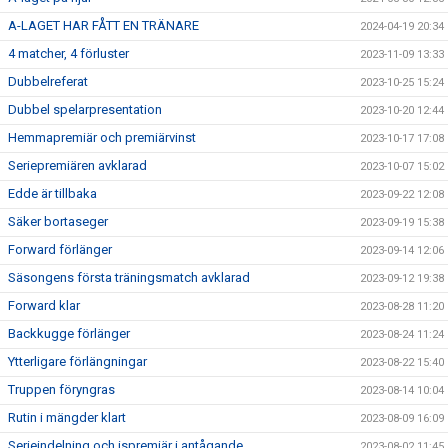
A-LAGET HAR FÅTT EN TRÄNARE
2024-04-19 20:34
4 matcher, 4 förluster
2023-11-09 13:33
Dubbelreferat
2023-10-25 15:24
Dubbel spelarpresentation
2023-10-20 12:44
Hemmapremiär och premiärvinst
2023-10-17 17:08
Seriepremiären avklarad
2023-10-07 15:02
Edde är tillbaka
2023-09-22 12:08
Säker bortaseger
2023-09-19 15:38
Forward förlänger
2023-09-14 12:06
Säsongens första träningsmatch avklarad
2023-09-12 19:38
Forward klar
2023-08-28 11:20
Backkugge förlänger
2023-08-24 11:24
Ytterligare förlängningar
2023-08-22 15:40
Truppen föryngras
2023-08-14 10:04
Rutin i mängder klart
2023-08-09 16:09
Serieindelning och ispremiär i antågande
2023-08-02 11:45