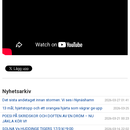
Nyhetsarkiv
Det sista andetaget innan stormen: Vi ses i Nynäshamn
2026-03-27 01:41
13 mål, hjärtstopp och ett orangea hjärta som vägrar ge upp
2026-03-25
POESI PÅ SKRIDSKOR OCH DOFTEN AV EN DRÖM – NU
2026-03-21 00:23
JÄKLA KÖR VI!
SOLNA Vs HUDDINGE TIGERS 17/3 kl !9:00
2026-03-16 22:02