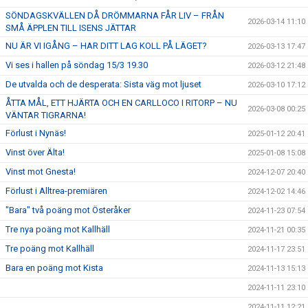
SÖNDAGSKVÄLLEN DÅ DRÖMMARNA FÅR LIV – FRÅN
2026-03-14 11:10
SMÅ ÄPPLEN TILL ISENS JÄTTAR
NU ÄR VI IGÅNG – HAR DITT LAG KOLL PÅ LÄGET?
2026-03-13 17:47
Vi ses i hallen på söndag 15/3 19.30
2026-03-12 21:48
De utvalda och de desperata: Sista väg mot ljuset
2026-03-10 17:12
ÅTTA MÅL, ETT HJÄRTA OCH EN CARLLOCO I RITORP – NU
2026-03-08 00:25
VÄNTAR TIGRARNA!
Förlust i Nynäs!
2025-01-12 20:41
Vinst över Älta!
2025-01-08 15:08
Vinst mot Gnesta!
2024-12-07 20:40
Förlust i Alltrea-premiären
2024-12-02 14:46
"Bara" två poäng mot Österåker
2024-11-23 07:54
Tre nya poäng mot Kallhäll
2024-11-21 00:35
Tre poäng mot Kallhäll
2024-11-17 23:51
Bara en poäng mot Kista
2024-11-13 15:13
2024-11-11 23:10
2024-11-11 12:21