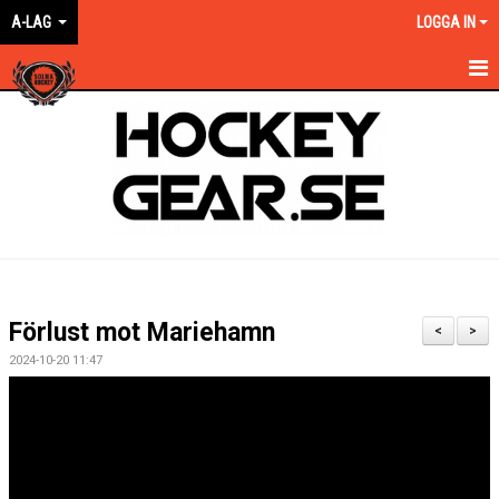
A-LAG
LOGGA IN
HEM
NYHETER
KALENDER
MATCHER
TRUPPEN
Förlust mot Mariehamn
<
>
BILDGALLERI
2024-10-20 11:47
DOKUMENT
KONTAKT