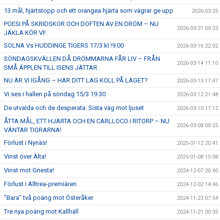
13 mål, hjärtstopp och ett orangea hjärta som vägrar ge upp
2026-03-25
POESI PÅ SKRIDSKOR OCH DOFTEN AV EN DRÖM – NU
2026-03-21 00:23
JÄKLA KÖR VI!
SOLNA Vs HUDDINGE TIGERS 17/3 kl !9:00
2026-03-16 22:02
SÖNDAGSKVÄLLEN DÅ DRÖMMARNA FÅR LIV – FRÅN
2026-03-14 11:10
SMÅ ÄPPLEN TILL ISENS JÄTTAR
NU ÄR VI IGÅNG – HAR DITT LAG KOLL PÅ LÄGET?
2026-03-13 17:47
Vi ses i hallen på söndag 15/3 19.30
2026-03-12 21:48
De utvalda och de desperata: Sista väg mot ljuset
2026-03-10 17:12
ÅTTA MÅL, ETT HJÄRTA OCH EN CARLLOCO I RITORP – NU
2026-03-08 00:25
VÄNTAR TIGRARNA!
Förlust i Nynäs!
2025-01-12 20:41
Vinst över Älta!
2025-01-08 15:08
Vinst mot Gnesta!
2024-12-07 20:40
Förlust i Alltrea-premiären
2024-12-02 14:46
"Bara" två poäng mot Österåker
2024-11-23 07:54
Tre nya poäng mot Kallhäll
2024-11-21 00:35