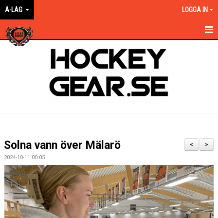
A-LAG
LOGGA IN
HEM
NYHETER
KALENDER
MATCHER
TRUPPEN
Solna vann över Mälarö
<
>
BILDGALLERI
2024-10-11 00:05
DOKUMENT
KONTAKT