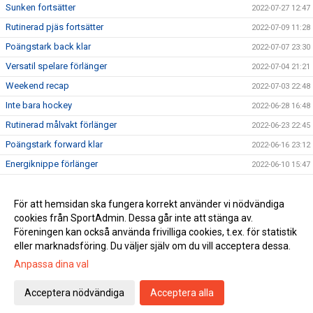
Sunken fortsätter
2022-07-27 12:47
Rutinerad pjäs fortsätter
2022-07-09 11:28
Poängstark back klar
2022-07-07 23:30
Versatil spelare förlänger
2022-07-04 21:21
Weekend recap
2022-07-03 22:48
Inte bara hockey
2022-06-28 16:48
Rutinerad målvakt förlänger
2022-06-23 22:45
Poängstark forward klar
2022-06-16 23:12
Energiknippe förlänger
2022-06-10 15:47
Bröderna klara!
2022-05-11 15:47
Defensiv kugge förlänger!
För att hemsidan ska fungera korrekt använder vi nödvändiga
2022-05-07 16:34
cookies från SportAdmin. Dessa går inte att stänga av.
Truppnyheter 2022/23
2022-05-02 22:21
Föreningen kan också använda frivilliga cookies, t.ex. för statistik
eller marknadsföring. Du väljer själv om du vill acceptera dessa.
Anpassa dina val
Cookie-inställningar
Gå till Webbversion
Acceptera nödvändiga
Acceptera alla