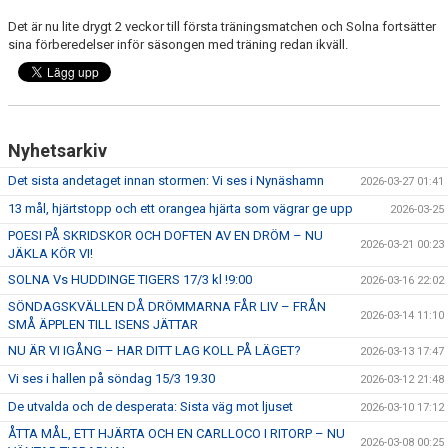
Det är nu lite drygt 2 veckor till första träningsmatchen och Solna fortsätter
sina förberedelser inför säsongen med träning redan ikväll.
Nyhetsarkiv
Det sista andetaget innan stormen: Vi ses i Nynäshamn
2026-03-27 01:41
13 mål, hjärtstopp och ett orangea hjärta som vägrar ge upp
2026-03-25
POESI PÅ SKRIDSKOR OCH DOFTEN AV EN DRÖM – NU
2026-03-21 00:23
JÄKLA KÖR VI!
SOLNA Vs HUDDINGE TIGERS 17/3 kl !9:00
2026-03-16 22:02
SÖNDAGSKVÄLLEN DÅ DRÖMMARNA FÅR LIV – FRÅN
2026-03-14 11:10
SMÅ ÄPPLEN TILL ISENS JÄTTAR
NU ÄR VI IGÅNG – HAR DITT LAG KOLL PÅ LÄGET?
2026-03-13 17:47
Vi ses i hallen på söndag 15/3 19.30
2026-03-12 21:48
De utvalda och de desperata: Sista väg mot ljuset
2026-03-10 17:12
ÅTTA MÅL, ETT HJÄRTA OCH EN CARLLOCO I RITORP – NU
2026-03-08 00:25