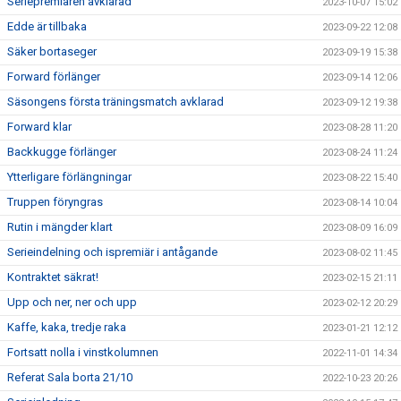
Seriepremiären avklarad
2023-10-07 15:02
Edde är tillbaka
2023-09-22 12:08
Säker bortaseger
2023-09-19 15:38
Forward förlänger
2023-09-14 12:06
Säsongens första träningsmatch avklarad
2023-09-12 19:38
Forward klar
2023-08-28 11:20
Backkugge förlänger
2023-08-24 11:24
Ytterligare förlängningar
2023-08-22 15:40
Truppen föryngras
2023-08-14 10:04
Rutin i mängder klart
2023-08-09 16:09
Serieindelning och ispremiär i antågande
2023-08-02 11:45
Kontraktet säkrat!
2023-02-15 21:11
Upp och ner, ner och upp
2023-02-12 20:29
Kaffe, kaka, tredje raka
2023-01-21 12:12
Fortsatt nolla i vinstkolumnen
2022-11-01 14:34
Referat Sala borta 21/10
2022-10-23 20:26