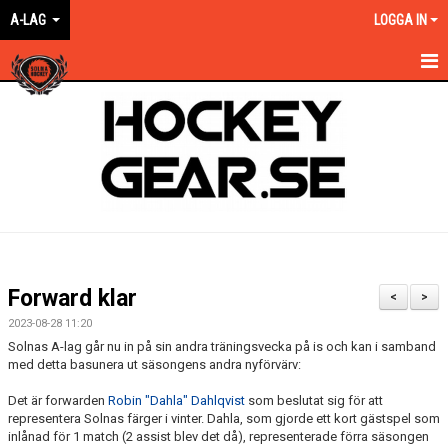
A-LAG
LOGGA IN
HEM
NYHETER
KALENDER
MATCHER
TRUPPEN
Forward klar
<
>
BILDGALLERI
2023-08-28 11:20
Solnas A-lag går nu in på sin andra träningsvecka på is och kan i samband
DOKUMENT
med detta basunera ut säsongens andra nyförvärv:
Det är forwarden
Robin "Dahla" Dahlqvist
som beslutat sig för att
KONTAKT
representera Solnas färger i vinter. Dahla, som gjorde ett kort gästspel som
inlånad för 1 match (2 assist blev det då), representerade förra säsongen