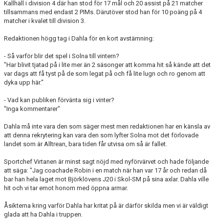
Kallhäll i division 4 där han stod för 17 mål och 20 assist på 21 matcher
tillsammans med endast 2 PIMs. Därutöver stod han för 10 poäng på 4
matcher i kvalet till division 3.
Redaktionen högg tag i Dahla för en kort avstämning:
- Så varför blir det spel i Solna till vintern?
"Har blivit tjatad på i lite mer än 2 säsonger att komma hit så kände att det
var dags att få tyst på de som legat på och få lite lugn och ro genom att
dyka upp här."
- Vad kan publiken förvänta sig i vinter?
"Inga kommentarer"
Dahla må inte vara den som säger mest men redaktionen har en känsla av
att denna rekrytering kan vara den som lyfter Solna mot det förlovade
landet som är Alltrean, bara tiden får utvisa om så är fallet.
Sportchef Virtanen är minst sagt nöjd med nyförvärvet och hade följande
att säga: "Jag coachade Robin i en match när han var 17 år och redan då
bar han hela laget mot Björklövens J20 i Skol-SM på sina axlar. Dahla ville
hit och vi tar emot honom med öppna armar.
Åsikterna kring varför Dahla har kritat på är därför skilda men vi är väldigt
glada att ha Dahla i truppen.