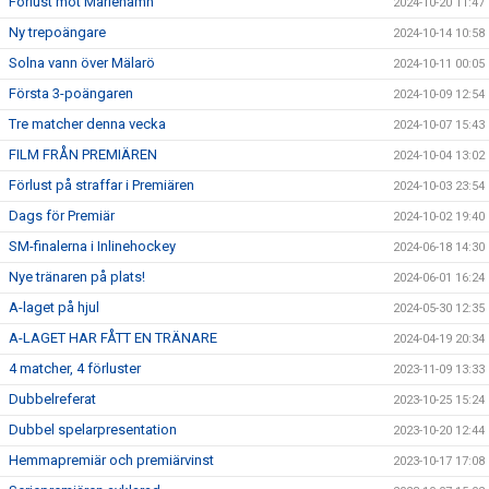
Förlust mot Mariehamn
2024-10-20 11:47
Ny trepoängare
2024-10-14 10:58
Solna vann över Mälarö
2024-10-11 00:05
Första 3-poängaren
2024-10-09 12:54
Tre matcher denna vecka
2024-10-07 15:43
FILM FRÅN PREMIÄREN
2024-10-04 13:02
Förlust på straffar i Premiären
2024-10-03 23:54
Dags för Premiär
2024-10-02 19:40
SM-finalerna i Inlinehockey
2024-06-18 14:30
Nye tränaren på plats!
2024-06-01 16:24
A-laget på hjul
2024-05-30 12:35
A-LAGET HAR FÅTT EN TRÄNARE
2024-04-19 20:34
4 matcher, 4 förluster
2023-11-09 13:33
Dubbelreferat
2023-10-25 15:24
Dubbel spelarpresentation
2023-10-20 12:44
Hemmapremiär och premiärvinst
2023-10-17 17:08