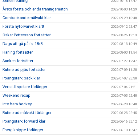
Serieinledning
2022-10-15 17:47
Årets första och enda träningsmatch
2022-10-03 14:29
Combackande målvakt klar
2022-09-29 10:48
Första nyförvärvet klart!
2022-09-12 23:47
Oskar Pettersson fortsätter!
2022-08-26 19:13
Dags att gå på is, 18/8
2022-08-13 10:49
Härling fortsätter
2022-08-03 11:54
Sunken fortsätter
2022-07-27 12:47
Rutinerad pjäs fortsätter
2022-07-09 11:28
Poängstark back klar
2022-07-07 23:30
Versatil spelare förlänger
2022-07-04 21:21
Weekend recap
2022-07-03 22:48
Inte bara hockey
2022-06-28 16:48
Rutinerad målvakt förlänger
2022-06-23 22:45
Poängstark forward klar
2022-06-16 23:12
Energiknippe förlänger
2022-06-10 15:47