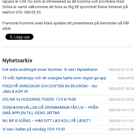
ispass är v.34. Du som är intresserad av att komma och provträna med
Solna är varmt välkommen att höra av dig till sportchef Raine Virtanen på
telefon 073- 360 03 35.
Framöver kommer även klara spelare att presenteras på hemsidan så håll
utkik.
Nyhetsarkiv
Det sista andetaget innan stormen: Vi ses i Nynäshamn
2026-03-27 01:41
13 mål, hjärtstopp och ett orangea hjärta som vägrar ge upp
2026-03-25
POESI PÅ SKRIDSKOR OCH DOFTEN AV EN DRÖM – NU
2026-03-21 00:23
JÄKLA KÖR VI!
SOLNA Vs HUDDINGE TIGERS 17/3 kl !9:00
2026-03-16 22:02
SÖNDAGSKVÄLLEN DÅ DRÖMMARNA FÅR LIV – FRÅN
2026-03-14 11:10
SMÅ ÄPPLEN TILL ISENS JÄTTAR
NU ÄR VI IGÅNG – HAR DITT LAG KOLL PÅ LÄGET?
2026-03-13 17:47
Vi ses i hallen på söndag 15/3 19.30
2026-03-12 21:48