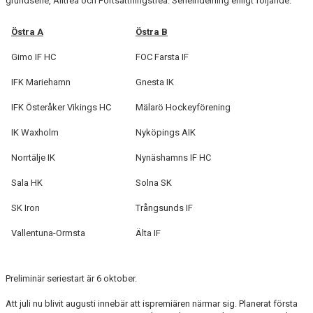
grundserie, Alltrea och Fortsättningstrea. Serieindelning enligt följande:
Östra A
Östra B
Gimo IF HC
FOC Farsta IF
IFK Mariehamn
Gnesta IK
IFK Österåker Vikings HC
Mälarö Hockeyförening
IK Waxholm
Nyköpings AIK
Norrtälje IK
Nynäshamns IF HC
Sala HK
Solna SK
SK Iron
Trångsunds IF
Vallentuna-Ormsta
Älta IF
Preliminär seriestart är 6 oktober.
Att juli nu blivit augusti innebär att ispremiären närmar sig. Planerat första