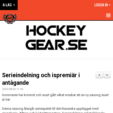
A-LAG
LOGGA IN
HEM
NYHETER
KALENDER
MATCHER
TRUPPEN
Serieindelning och ispremiär i
<
>
BILDGALLERI
antågande
2023-08-02 11:45
DOKUMENT
Sommaren har kommit och snart gått vilket innebär att en ny säsong snart
är här.
KONTAKT
Denna säsong återgår seriespelet till det klassiska upplägget med