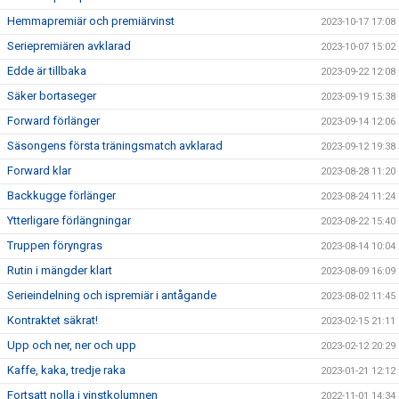
Hemmapremiär och premiärvinst
2023-10-17 17:08
Seriepremiären avklarad
2023-10-07 15:02
Edde är tillbaka
2023-09-22 12:08
Säker bortaseger
2023-09-19 15:38
Forward förlänger
2023-09-14 12:06
Säsongens första träningsmatch avklarad
2023-09-12 19:38
Forward klar
2023-08-28 11:20
Backkugge förlänger
2023-08-24 11:24
Ytterligare förlängningar
2023-08-22 15:40
Truppen föryngras
2023-08-14 10:04
Rutin i mängder klart
2023-08-09 16:09
Serieindelning och ispremiär i antågande
2023-08-02 11:45
Kontraktet säkrat!
2023-02-15 21:11
Upp och ner, ner och upp
2023-02-12 20:29
Kaffe, kaka, tredje raka
2023-01-21 12:12
Fortsatt nolla i vinstkolumnen
2022-11-01 14:34