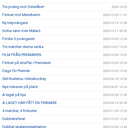
Tre poäng mot Österåker!
2024-10-25
Förlust mot Mariehamn
2024-10-20 11:47
Ny trepoängare
2024-10-14 10:58
Solna vann över Mälarö
2024-10-11 00:05
Första 3-poängaren
2024-10-09 12:54
Tre matcher denna vecka
2024-10-07 15:43
FILM FRÅN PREMIÄREN
2024-10-04 13:02
Förlust på straffar i Premiären
2024-10-03 23:54
Dags för Premiär
2024-10-02 19:40
SM-finalerna i Inlinehockey
2024-06-18 14:30
Nye tränaren på plats!
2024-06-01 16:24
A-laget på hjul
2024-05-30 12:35
A-LAGET HAR FÅTT EN TRÄNARE
2024-04-19 20:34
4 matcher, 4 förluster
2023-11-09 13:33
Dubbelreferat
2023-10-25 15:24
Dubbel spelarpresentation
2023-10-20 12:44