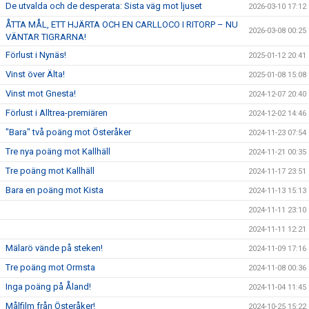
De utvalda och de desperata: Sista väg mot ljuset
2026-03-10 17:12
ÅTTA MÅL, ETT HJÄRTA OCH EN CARLLOCO I RITORP – NU
2026-03-08 00:25
VÄNTAR TIGRARNA!
Förlust i Nynäs!
2025-01-12 20:41
Vinst över Älta!
2025-01-08 15:08
Vinst mot Gnesta!
2024-12-07 20:40
Förlust i Alltrea-premiären
2024-12-02 14:46
"Bara" två poäng mot Österåker
2024-11-23 07:54
Tre nya poäng mot Kallhäll
2024-11-21 00:35
Tre poäng mot Kallhäll
2024-11-17 23:51
Bara en poäng mot Kista
2024-11-13 15:13
2024-11-11 23:10
2024-11-11 12:21
Mälarö vände på steken!
2024-11-09 17:16
Tre poäng mot Ormsta
2024-11-08 00:36
Inga poäng på Åland!
2024-11-04 11:45
Målfilm från Österåker!
2024-10-25 15:22