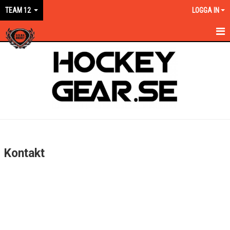
TEAM 12
LOGGA IN
HEM
NYHETER
KALENDER
MATCHER
TRUPPEN
Kontakt
BILDGALLERI
DOKUMENT
KONTAKT