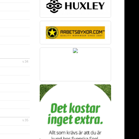
v.34
v.35