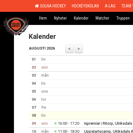
SOLNA HOCKEY
HOCKEYSKOLAN
A-LAG
TEAM 
Hem
Nyheter
Kalender
Matcher
Truppen
Kalender
AUGUSTI 2026
01
lör
02
sön
03
mån
04
tis
05
ons
06
tor
07
fre
08
lör
09
sön
16:00 - 17:20
Ispremiär i Ritorp, Ulriksdals 
10
mån
11:00 - 18:30
Uppstartscamp, Ulriksdals IP