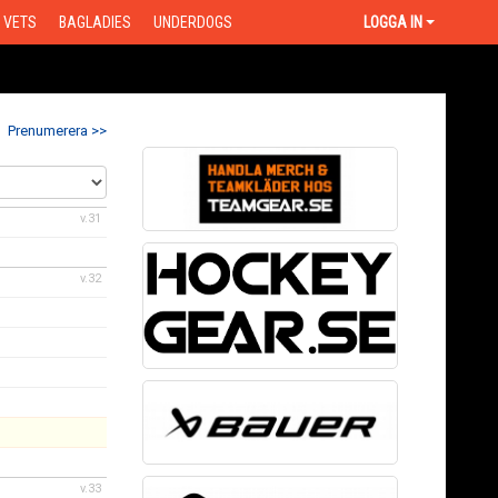
VETS
BAGLADIES
UNDERDOGS
LOGGA IN
Prenumerera >>
v.31
v.32
v.33