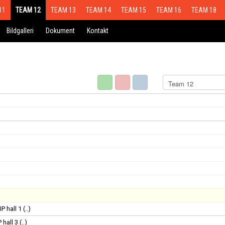
11
TEAM 12
TEAM 13
TEAM 14
TEAM 15
TEAM 16
TEAM 18
Bildgalleri
Dokument
Kontakt
IP hall 1
(..)
 hall 3
(..)