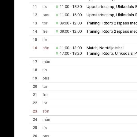
11
tis
11:00 - 18:30
Uppstartscamp, Ulriksdals IP
12
ons
11:00 - 16:00
Uppstartscamp, Ulriksdals IP
13
tor
09:00 - 12:00
Träning i Ritorp 2 ispass med
14
fre
09:00 - 12:00
Träning i Ritorp 2 ispass med
15
lör
16
sön
11:00 - 13:00
Match, Norrtälje ishall
17:00 - 18:20
Träning i Ritorp, Ulriksdals IP
17
mån
18
tis
19
ons
20
tor
21
fre
22
lör
23
sön
24
mån
25
tis
26
ons