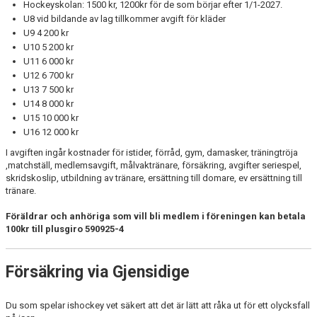
Hockeyskolan: 1500 kr, 1200kr för de som börjar efter 1/1-2027.
U8 vid bildande av lag tillkommer avgift för kläder
DOKUMENT
U9 4 200 kr
U10 5 200 kr
GYM
U11 6 000 kr
U12 6 700 kr
U13 7 500 kr
U14 8 000 kr
U15 10 000 kr
U16 12 000 kr
I avgiften ingår kostnader för istider, förråd, gym, damasker, träningtröja
,matchställ, medlemsavgift, målvaktränare, försäkring, avgifter seriespel,
skridskoslip, utbildning av tränare, ersättning till domare, ev ersättning till
tränare.
Föräldrar och anhöriga som vill bli medlem i föreningen kan betala
100kr till plusgiro 590925-4
Försäkring via Gjensidige
Du som spelar ishockey vet säkert att det är lätt att råka ut för ett olycksfall