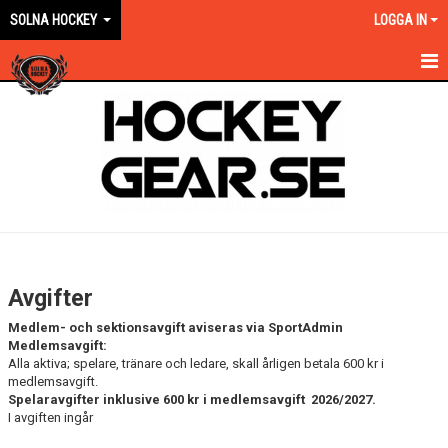
SOLNA HOCKEY
LOGGA IN
HEM
OM KLUBBEN
EN ORANGE VÄG
KONTAKT
KALENDER
Avgifter
NYHETER
Medlem- och sektionsavgift aviseras via SportAdmin
Medlemsavgift:
VÅRA LAG KONTAKT
Alla aktiva; spelare, tränare och ledare, skall årligen betala 600 kr i
medlemsavgift.
Spelaravgifter inklusive 600 kr i medlemsavgift 2026/2027.
MATCHER
I avgiften ingår
FÖRSÄKRING/AVGIFTER