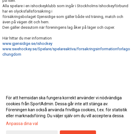
på isen.
Alla spelare i en ishockeyklubb som ingår i Stockholms Ishockeyförbund
har en olycksfallsförsäkring i
försäkringsbolaget Gjensidige som gäller både vid träning, match och
även på vägen dit och hem.
Den gäller dessutom när föreningens lag åker på läger och cuper.
Här hittar du mer information
www.gjensidige.se/ishockey
www.swehockey.se/Spelare/spelareaktiva/forsakringsinformationforlago
chungdom
För att hemsidan ska fungera korrekt använder vi nödvändiga
cookies från SportAdmin. Dessa går inte att stänga av.
Föreningen kan också använda frivilliga cookies, t.ex. för statistik
eller marknadsföring. Du väljer själv om du vill acceptera dessa.
Anpassa dina val
Cookie-inställningar
Gå till Webbversion