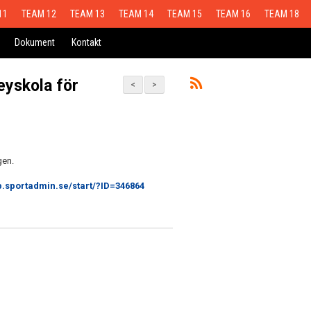
11
TEAM 12
TEAM 13
TEAM 14
TEAM 15
TEAM 16
TEAM 18
Dokument
Kontakt
eyskola för
<
>
gen.
b.sportadmin.se/start/?ID=346864