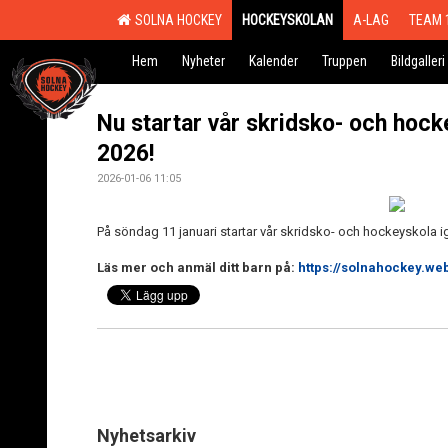
SOLNA HOCKEY
HOCKEYSKOLAN
A-LAG
TEAM 
Hem
Nyheter
Kalender
Truppen
Bildgalleri
Nu startar vår skridsko- och hock
2026!
2026-01-06 11:05
På söndag 11 januari startar vår skridsko- och hockeyskola i
Läs mer och anmäl ditt barn på:
https://solnahockey.we
Nyhetsarkiv