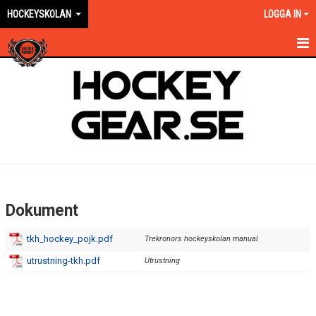
HOCKEYSKOLAN
LOGGA IN
HEM
NYHETER
KALENDER
TRUPPEN
BILDGALLERI
Dokument
DOKUMENT
tkh_hockey_pojk.pdf
Trekronors hockeyskolan manual
KONTAKT
utrustning-tkh.pdf
Utrustning