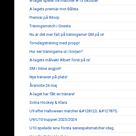
A-laget spelar tre matcher 8-13 oktober
A-lagets premiär mot Bålsta
Premiär på Ritorp
Träningsmatch i Gnesta
Nu är det mer fart på träningarna! GM på is!
Torsdagsträning med propp!
Hur ser träningarna ut i början?
A-lagets målvakt Albert först på is!
SM i Inline avgjort!
Nye tränaren på plats!
Årsmöte 26 maj
A-laget har fått en tränare!
Solna Hockey & Klara
U9 efter Halloween matcher &#128123; &#127875;
U9/U10 truppen 2023/2024
U10 spelade sina första seriespelsmatcher idag.