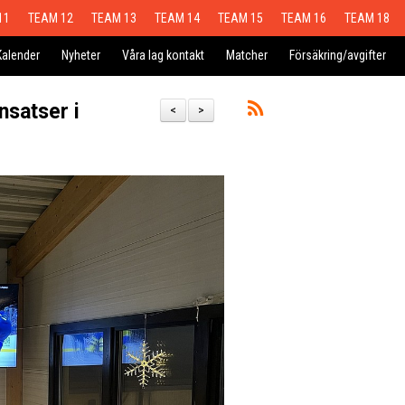
11
TEAM 12
TEAM 13
TEAM 14
TEAM 15
TEAM 16
TEAM 18
Kalender
Nyheter
Våra lag kontakt
Matcher
Försäkring/avgifter
nsatser i
<
>