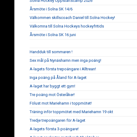
Solna Hockey Uppstartscamp 2026
Årsmöte i Solna SK 14/6
Välkommen skillscoach Daniel till Solna Hockey!
Välkomna till Solna Hockeys hockeyfritids
Årsmöte i Solna SK 16 juni
Handduk till sommaren !
Sex mål på Nynäshamn men inga poäng!
A-lagets första trepoängare i Alltrean!
Inga poäng på Åland för A-laget
A-laget har byggt ett gym!
Tre poäng mot Österåker!
Fölust mot Mariehamn i toppmötet!
Träning inför toppmötet med Mariehamn 19 okt
Tredje trepoängaren för A-laget
A-lagets första 3-poängare!