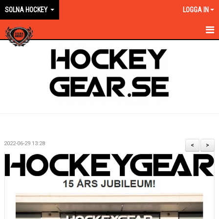
SOLNA HOCKEY
LOGGA IN
HEM
OM KLUBBEN
EN ORANGE VÄG
KONTAKT
KALENDER
2022-06-29 13:28
<
>
NYHETER
VÅRA LAG KONTAKT
MATCHER
FÖRSÄKRING/AVGIFTER