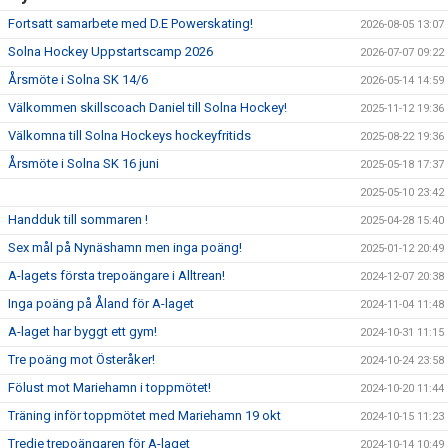
Fortsatt samarbete med D.E Powerskating!
2026-08-05 13:07
Solna Hockey Uppstartscamp 2026
2026-07-07 09:22
Årsmöte i Solna SK 14/6
2026-05-14 14:59
Välkommen skillscoach Daniel till Solna Hockey!
2025-11-12 19:36
Välkomna till Solna Hockeys hockeyfritids
2025-08-22 19:36
Årsmöte i Solna SK 16 juni
2025-05-18 17:37
2025-05-10 23:42
Handduk till sommaren !
2025-04-28 15:40
Sex mål på Nynäshamn men inga poäng!
2025-01-12 20:49
A-lagets första trepoängare i Alltrean!
2024-12-07 20:38
Inga poäng på Åland för A-laget
2024-11-04 11:48
A-laget har byggt ett gym!
2024-10-31 11:15
Tre poäng mot Österåker!
2024-10-24 23:58
Fölust mot Mariehamn i toppmötet!
2024-10-20 11:44
Träning inför toppmötet med Mariehamn 19 okt
2024-10-15 11:23
Tredje trepoängaren för A-laget
2024-10-14 10:49