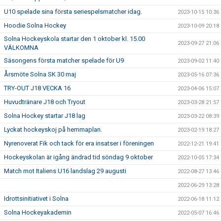
U10 spelade sina första seriespelsmatcher idag.
2023-10-15 10:36
Hoodie Solna Hockey
2023-10-09 20:18
Solna Hockeyskola startar den 1 oktober kl. 15.00
2023-09-27 21:06
VÄLKOMNA
Säsongens första matcher spelade för U9
2023-09-02 11:40
Årsmöte Solna SK 30 maj
2023-05-16 07:36
TRY-OUT J18 VECKA 16
2023-04-06 15:07
Huvudtränare J18 och Tryout
2023-03-28 21:57
Solna Hockey startar J18 lag
2023-03-22 08:39
Lyckat hockeyskoj på hemmaplan.
2023-02-19 18:27
Nyrenoverat Fik och tack för era insatser i föreningen
2022-12-21 19:41
Hockeyskolan är igång ändrad tid söndag 9 oktober
2022-10-05 17:34
Match mot Italiens U16 landslag 29 augusti
2022-08-27 13:46
2022-06-29 13:28
Idrottsinitiativet i Solna
2022-06-18 11:12
Solna Hockeyakademin
2022-05-07 16:46