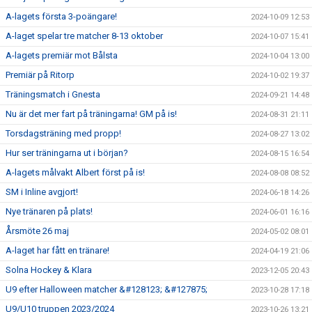
A-lagets första 3-poängare!
2024-10-09 12:53
A-laget spelar tre matcher 8-13 oktober
2024-10-07 15:41
A-lagets premiär mot Bålsta
2024-10-04 13:00
Premiär på Ritorp
2024-10-02 19:37
Träningsmatch i Gnesta
2024-09-21 14:48
Nu är det mer fart på träningarna! GM på is!
2024-08-31 21:11
Torsdagsträning med propp!
2024-08-27 13:02
Hur ser träningarna ut i början?
2024-08-15 16:54
A-lagets målvakt Albert först på is!
2024-08-08 08:52
SM i Inline avgjort!
2024-06-18 14:26
Nye tränaren på plats!
2024-06-01 16:16
Årsmöte 26 maj
2024-05-02 08:01
A-laget har fått en tränare!
2024-04-19 21:06
Solna Hockey & Klara
2023-12-05 20:43
U9 efter Halloween matcher &#128123; &#127875;
2023-10-28 17:18
U9/U10 truppen 2023/2024
2023-10-26 13:21