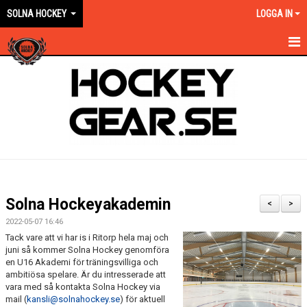
SOLNA HOCKEY
LOGGA IN
HEM
OM KLUBBEN
EN ORANGE VÄG
KONTAKT
KALENDER
Solna Hockeyakademin
<
>
NYHETER
2022-05-07 16:46
Tack vare att vi har is i Ritorp hela maj och
VÅRA LAG KONTAKT
juni så kommer Solna Hockey genomföra
en U16 Akademi för träningsvilliga och
ambitiösa spelare. Är du intresserade att
MATCHER
vara med så kontakta Solna Hockey via
mail (
kansli@solnahockey.se
) för aktuell
FÖRSÄKRING/AVGIFTER