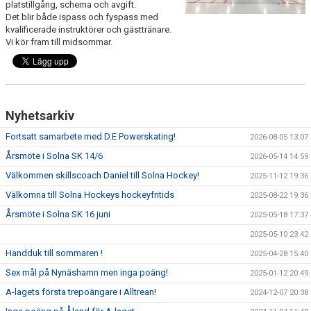
platstillgång, schema och avgift.
Det blir både ispass och fyspass med
DOKUMENT
kvalificerade instruktörer och gästtränare.
Vi kör fram till midsommar.
GYM
Nyhetsarkiv
Fortsatt samarbete med D.E Powerskating!
2026-08-05 13:07
Årsmöte i Solna SK 14/6
2026-05-14 14:59
Välkommen skillscoach Daniel till Solna Hockey!
2025-11-12 19:36
Välkomna till Solna Hockeys hockeyfritids
2025-08-22 19:36
Årsmöte i Solna SK 16 juni
2025-05-18 17:37
2025-05-10 23:42
Handduk till sommaren !
2025-04-28 15:40
Sex mål på Nynäshamn men inga poäng!
2025-01-12 20:49
A-lagets första trepoängare i Alltrean!
2024-12-07 20:38