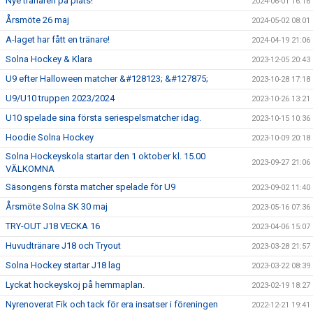
Nye tränaren på plats!
2024-06-01 16:16
Årsmöte 26 maj
2024-05-02 08:01
A-laget har fått en tränare!
2024-04-19 21:06
Solna Hockey & Klara
2023-12-05 20:43
U9 efter Halloween matcher &#128123; &#127875;
2023-10-28 17:18
U9/U10 truppen 2023/2024
2023-10-26 13:21
U10 spelade sina första seriespelsmatcher idag.
2023-10-15 10:36
Hoodie Solna Hockey
2023-10-09 20:18
Solna Hockeyskola startar den 1 oktober kl. 15.00
2023-09-27 21:06
VÄLKOMNA
Säsongens första matcher spelade för U9
2023-09-02 11:40
Årsmöte Solna SK 30 maj
2023-05-16 07:36
TRY-OUT J18 VECKA 16
2023-04-06 15:07
Huvudtränare J18 och Tryout
2023-03-28 21:57
Solna Hockey startar J18 lag
2023-03-22 08:39
Lyckat hockeyskoj på hemmaplan.
2023-02-19 18:27
Nyrenoverat Fik och tack för era insatser i föreningen
2022-12-21 19:41