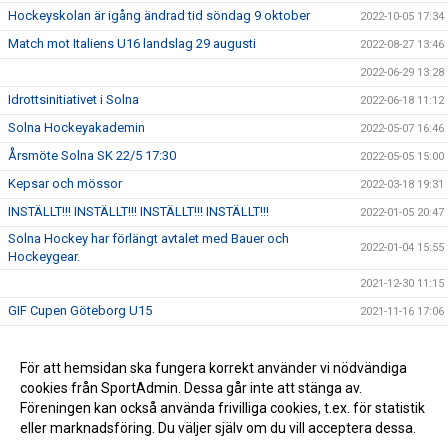
Hockeyskolan är igång ändrad tid söndag 9 oktober
2022-10-05 17:34
Match mot Italiens U16 landslag 29 augusti
2022-08-27 13:46
2022-06-29 13:28
Idrottsinitiativet i Solna
2022-06-18 11:12
Solna Hockeyakademin
2022-05-07 16:46
Årsmöte Solna SK 22/5 17:30
2022-05-05 15:00
Kepsar och mössor
2022-03-18 19:31
INSTÄLLT!!! INSTÄLLT!!! INSTÄLLT!!! INSTÄLLT!!!
2022-01-05 20:47
Solna Hockey har förlängt avtalet med Bauer och
2022-01-04 15:55
Hockeygear.
2021-12-30 11:15
GIF Cupen Göteborg U15
2021-11-16 17:06
Internationell veteran turnering 21-23 april 2022
2021-11-13 19:19
Kom och spela hockey med oss!
För att hemsidan ska fungera korrekt använder vi nödvändiga
2021-11-12 09:34
cookies från SportAdmin. Dessa går inte att stänga av.
SWEDEN HOCKEY TROPHY ’07
2021-10-26 09:49
Föreningen kan också använda frivilliga cookies, t.ex. för statistik
eller marknadsföring. Du väljer själv om du vill acceptera dessa.