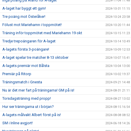
Inga poäng på Åland för A-laget
2024-11-04 11:48
A-laget har byggt ett gym!
2024-10-31 11:15
Tre poäng mot Österåker!
2024-10-24 23:58
Fölust mot Mariehamn i toppmötet!
2024-10-20 11:44
Träning inför toppmötet med Mariehamn 19 okt
2024-10-15 11:23
Tredje trepoängaren för A-laget
2024-10-14 10:49
A-lagets första 3-poängare!
2024-10-09 12:53
A-laget spelar tre matcher 8-13 oktober
2024-10-07 15:41
A-lagets premiär mot Bålsta
2024-10-04 13:00
Premiär på Ritorp
2024-10-02 19:37
Träningsmatch i Gnesta
2024-09-21 14:48
Nu är det mer fart på träningarna! GM på is!
2024-08-31 21:11
Torsdagsträning med propp!
2024-08-27 13:02
Hur ser träningarna ut i början?
2024-08-15 16:54
A-lagets målvakt Albert först på is!
2024-08-08 08:52
SM i Inline avgjort!
2024-06-18 14:26