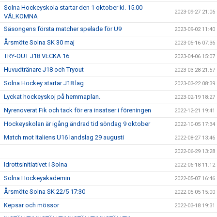
Solna Hockeyskola startar den 1 oktober kl. 15.00
2023-09-27 21:06
VÄLKOMNA
Säsongens första matcher spelade för U9
2023-09-02 11:40
Årsmöte Solna SK 30 maj
2023-05-16 07:36
TRY-OUT J18 VECKA 16
2023-04-06 15:07
Huvudtränare J18 och Tryout
2023-03-28 21:57
Solna Hockey startar J18 lag
2023-03-22 08:39
Lyckat hockeyskoj på hemmaplan.
2023-02-19 18:27
Nyrenoverat Fik och tack för era insatser i föreningen
2022-12-21 19:41
Hockeyskolan är igång ändrad tid söndag 9 oktober
2022-10-05 17:34
Match mot Italiens U16 landslag 29 augusti
2022-08-27 13:46
2022-06-29 13:28
Idrottsinitiativet i Solna
2022-06-18 11:12
Solna Hockeyakademin
2022-05-07 16:46
Årsmöte Solna SK 22/5 17:30
2022-05-05 15:00
Kepsar och mössor
2022-03-18 19:31