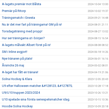
A-lagets premiär mot Bålsta
2024-10-04 13:00
Premiär på Ritorp
2024-10-02 19:37
Träningsmatch i Gnesta
2024-09-21 14:48
Nu är det mer fart på träningarna! GM på is!
2024-08-31 21:11
Torsdagsträning med propp!
2024-08-27 13:02
Hur ser träningarna ut i början?
2024-08-15 16:54
A-lagets målvakt Albert först på is!
2024-08-08 08:52
SM i Inline avgjort!
2024-06-18 14:26
Nye tränaren på plats!
2024-06-01 16:16
Årsmöte 26 maj
2024-05-02 08:01
A-laget har fått en tränare!
2024-04-19 21:06
Solna Hockey & Klara
2023-12-05 20:43
U9 efter Halloween matcher &#128123; &#127875;
2023-10-28 17:18
U9/U10 truppen 2023/2024
2023-10-26 13:21
U10 spelade sina första seriespelsmatcher idag.
2023-10-15 10:36
Hoodie Solna Hockey
2023-10-09 20:18