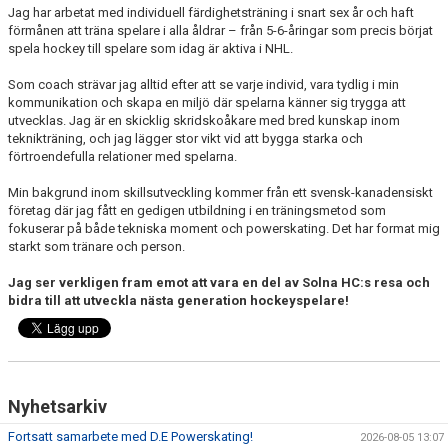
Jag har arbetat med individuell färdighetsträning i snart sex år och haft
förmånen att träna spelare i alla åldrar – från 5-6-åringar som precis börjat
DOKUMENT
spela hockey till spelare som idag är aktiva i NHL.
GYM
Som coach strävar jag alltid efter att se varje individ, vara tydlig i min
kommunikation och skapa en miljö där spelarna känner sig trygga att
utvecklas. Jag är en skicklig skridskoåkare med bred kunskap inom
teknikträning, och jag lägger stor vikt vid att bygga starka och
förtroendefulla relationer med spelarna.
Min bakgrund inom skillsutveckling kommer från ett svensk-kanadensiskt
företag där jag fått en gedigen utbildning i en träningsmetod som
fokuserar på både tekniska moment och powerskating. Det har format mig
starkt som tränare och person.
Jag ser verkligen fram emot att vara en del av Solna HC:s resa och
bidra till att utveckla nästa generation hockeyspelare!
Nyhetsarkiv
Fortsatt samarbete med D.E Powerskating!
2026-08-05 13:07