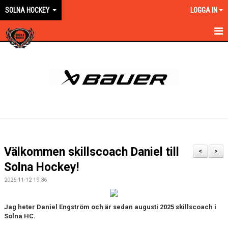
SOLNA HOCKEY
LOGGA IN
HEM
OM KLUBBEN
EN ORANGE VÄG
KONTAKT
KALENDER
Välkommen skillscoach Daniel till
<
>
NYHETER
Solna Hockey!
2025-11-12 19:36
VÅRA LAG KONTAKT
MATCHER
Jag heter Daniel Engström och är sedan augusti 2025 skillscoach i
Solna HC.
FÖRSÄKRING/AVGIFTER