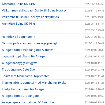
Årsmöte i Solna SK 14/6
2026-05-14 14:59
Välkommen skillscoach Daniel till Solna Hockey!
2025-11-12 19:36
Välkomna till Solna Hockeys hockeyfritids
2025-08-22 19:36
Årsmöte i Solna SK 16 juni
2025-05-18 17:37
2025-05-10 23:42
Handduk till sommaren !
2025-04-28 15:40
Sex mål på Nynäshamn men inga poäng!
2025-01-12 20:49
A-lagets första trepoängare i Alltrean!
2024-12-07 20:38
Inga poäng på Åland för A-laget
2024-11-04 11:48
A-laget har byggt ett gym!
2024-10-31 11:15
Tre poäng mot Österåker!
2024-10-24 23:58
Fölust mot Mariehamn i toppmötet!
2024-10-20 11:44
Träning inför toppmötet med Mariehamn 19 okt
2024-10-15 11:23
Tredje trepoängaren för A-laget
2024-10-14 10:49
A-lagets första 3-poängare!
2024-10-09 12:53
A-laget spelar tre matcher 8-13 oktober
2024-10-07 15:41