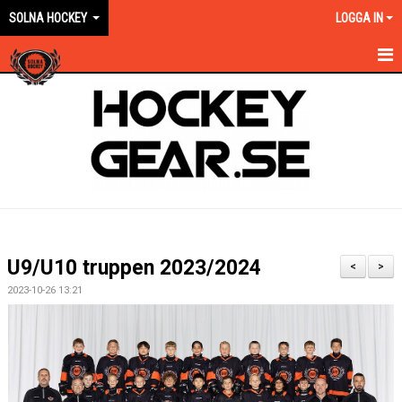
SOLNA HOCKEY
LOGGA IN
HEM
OM KLUBBEN
EN ORANGE VÄG
KONTAKT
KALENDER
U9/U10 truppen 2023/2024
<
>
NYHETER
2023-10-26 13:21
VÅRA LAG KONTAKT
MATCHER
FÖRSÄKRING/AVGIFTER