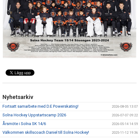
DOKUMENT
GYM
Nyhetsarkiv
Fortsatt samarbete med D.E Powerskating!
2026-08-05 13:07
Solna Hockey Uppstartscamp 2026
2026-07-07 09:22
Årsmöte i Solna SK 14/6
2026-05-14 14:59
Välkommen skillscoach Daniel till Solna Hockey!
2025-11-12 19:36