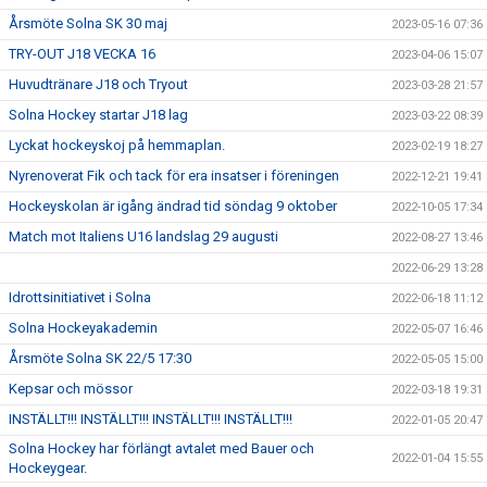
Årsmöte Solna SK 30 maj
2023-05-16 07:36
TRY-OUT J18 VECKA 16
2023-04-06 15:07
Huvudtränare J18 och Tryout
2023-03-28 21:57
Solna Hockey startar J18 lag
2023-03-22 08:39
Lyckat hockeyskoj på hemmaplan.
2023-02-19 18:27
Nyrenoverat Fik och tack för era insatser i föreningen
2022-12-21 19:41
Hockeyskolan är igång ändrad tid söndag 9 oktober
2022-10-05 17:34
Match mot Italiens U16 landslag 29 augusti
2022-08-27 13:46
2022-06-29 13:28
Idrottsinitiativet i Solna
2022-06-18 11:12
Solna Hockeyakademin
2022-05-07 16:46
Årsmöte Solna SK 22/5 17:30
2022-05-05 15:00
Kepsar och mössor
2022-03-18 19:31
INSTÄLLT!!! INSTÄLLT!!! INSTÄLLT!!! INSTÄLLT!!!
2022-01-05 20:47
Solna Hockey har förlängt avtalet med Bauer och
2022-01-04 15:55
Hockeygear.