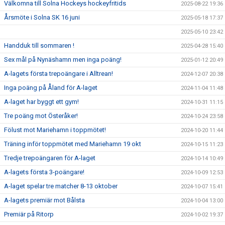
Välkomna till Solna Hockeys hockeyfritids
2025-08-22 19:36
Årsmöte i Solna SK 16 juni
2025-05-18 17:37
2025-05-10 23:42
Handduk till sommaren !
2025-04-28 15:40
Sex mål på Nynäshamn men inga poäng!
2025-01-12 20:49
A-lagets första trepoängare i Alltrean!
2024-12-07 20:38
Inga poäng på Åland för A-laget
2024-11-04 11:48
A-laget har byggt ett gym!
2024-10-31 11:15
Tre poäng mot Österåker!
2024-10-24 23:58
Fölust mot Mariehamn i toppmötet!
2024-10-20 11:44
Träning inför toppmötet med Mariehamn 19 okt
2024-10-15 11:23
Tredje trepoängaren för A-laget
2024-10-14 10:49
A-lagets första 3-poängare!
2024-10-09 12:53
A-laget spelar tre matcher 8-13 oktober
2024-10-07 15:41
A-lagets premiär mot Bålsta
2024-10-04 13:00
Premiär på Ritorp
2024-10-02 19:37