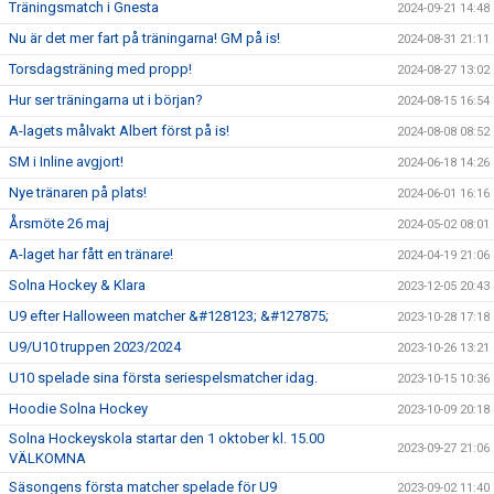
Träningsmatch i Gnesta
2024-09-21 14:48
Nu är det mer fart på träningarna! GM på is!
2024-08-31 21:11
Torsdagsträning med propp!
2024-08-27 13:02
Hur ser träningarna ut i början?
2024-08-15 16:54
A-lagets målvakt Albert först på is!
2024-08-08 08:52
SM i Inline avgjort!
2024-06-18 14:26
Nye tränaren på plats!
2024-06-01 16:16
Årsmöte 26 maj
2024-05-02 08:01
A-laget har fått en tränare!
2024-04-19 21:06
Solna Hockey & Klara
2023-12-05 20:43
U9 efter Halloween matcher &#128123; &#127875;
2023-10-28 17:18
U9/U10 truppen 2023/2024
2023-10-26 13:21
U10 spelade sina första seriespelsmatcher idag.
2023-10-15 10:36
Hoodie Solna Hockey
2023-10-09 20:18
Solna Hockeyskola startar den 1 oktober kl. 15.00
2023-09-27 21:06
VÄLKOMNA
Säsongens första matcher spelade för U9
2023-09-02 11:40