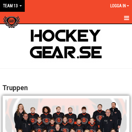
TEAM 13
LOGGA IN
HEM
NYHETER
KALENDER
MATCHER
TRUPPEN
Truppen
BILDGALLERI
DOKUMENT
KONTAKT