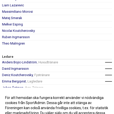
Liam Lazarevic
Massimiliano Morosi
Matej Smerak
Melker Esping
Nicolai Koutcherovsky
Ruben Ingmarsson
Theo Malmgren
Ledare
Anders Bojic-Lindström
, Huvudtränare
David Ingmarsson
Deniz Koutcherovsky
, Fystränare
Emma Bergqvist
, Lagledare
Johan Östman
, Ass. Tränare
Mattias Malmgren
, Slipansvarig
För att hemsidan ska fungera korrekt använder vi nödvändiga
Tobias Jonsson
, Målvaktstränare
cookies från SportAdmin. Dessa går inte att stänga av.
Föreningen kan också använda frivilliga cookies, t.ex. för statistik
eller marknadsföring. Du väljer själv om du vill acceptera dessa.