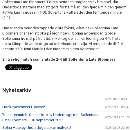
Sollentuna Late Bloomers. Första perioden präglades av bra spel, där
Underdogs startade med att göra första målet i den fjärde minuten genom
#7 Markus Timosaari (1-0). Sollentuna kvitterade i den femtonde minuten
(1-1).
Under andra perioden tappade vi lite fokus, vilket gav Sollentuna Late
Bloomers chansen att öka på ledningen. I början av perioden gjorde
Sollentuna tre mål på kort tid, vilket tog dem till en ledning på 4-1. Trots
detta kämpade Underdogs på och visade stor vilja. Vi reducerade till 2-4
genom #69 Henri Mattila i den nionde minuten av perioden.
En trevlig match som slutade 2-4 till Sollentuna Late Bloomers.
Nyhetsarkiv
2025-10-29 08:41
Hockeyäventyret i Järvsö!
2025-09-15 00:26
Träningsmatch: Solna Hockey Underdogs mot Sollentuna
2025-09-11 11:09
Late Bloomers – 10 september 2025
Solna Hockey Underdogs söker målvakt!
2025-08-28 22:16