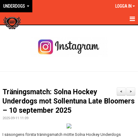
UNDERDOGS
LOGGA IN
HEM
NYHETER
MATCHER
TRUPPEN
BILDGALLERI
Träningsmatch: Solna Hockey
<
>
DOKUMENT
Underdogs mot Sollentuna Late Bloomers
– 10 september 2025
KONTAKT
2025-09-11 11:09
I säsongens första träningsmatch mötte Solna Hockey Underdogs