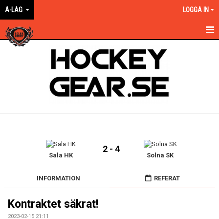
A-LAG
LOGGA IN
HEM
NYHETER
KALENDER
MATCHER
TRUPPEN
2 - 4
BILDGALLERI
Sala HK
Solna SK
DOKUMENT
INFORMATION
REFERAT
KONTAKT
Kontraktet säkrat!
2023-02-15 21:11