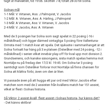
tagit ut målvakten, tid 19:06. Skotten 7-8, totalt 28-33 till Solna.
Solnas mål
1-1 Mål: V. Virtanen, Ass: J.Palmqvist, V. Jacobs
1-2 Mål: A. Virtanen, Ass: A. Härling, J.Palmqvist
1-3 Mål: A Virtanen, Ass: V. Virtanen, V. Jacobs
2-4 Mål: V. Jacobs, Ass: A. Virtanen
Med de 3 poängen har Solna som sagt spelat in 22 poäng (-16 i
målskillnad) och ligger därmed ointagliga 5 poäng före Vallentuna-
Ormsta med 1 match kvar att spela. Det sjukaste i sammanhanget är att
Solna fortsatt har häng på 3:e-platsen (Österåker med 24 poäng, -12 i
målskillnad) i serien vilket innebär play-off för kval upp mot division 2.
Grundseriens, och kanske säsongens, sista match spelas hemma mot
Norrtälje nu på fredag den 17/2 kl. 19:45. Om Solna tar 3 poäng
samtidigt som Österåker förlorar mot Norrtälje så finns chansen för
Solna att klättra förbi, även om den är liten.
Vi passade även på att hugga ett par ord med Viktor Jacobs efter
matchen som med de 2 assisten från kvällens match har 151 assist,
vilket är flest i Solnas historia.
Så Viktor, 2 assist ikväll, flest assist i Solnas historia, hur känns det?
- Det känns skitbra!