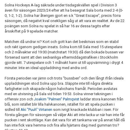
Solna Hockeys A-lag säkrade under tisdagskvällen spel i Division 3
även för säsongen 2023/24 efter att ha besegrat Sala borta med 2-4 (0-
0, 1-2, 1-2). Solna har återigen gjort en s.k "Great Escape", precis förra
säsongen, då negativt kval onekligen såg ut att vara en realitet. Av de 22
poängen som Solna nu spelat in så har 16 av dessa tagits efter
årsskiftet på 9 spelade matcher.
Matchen då undrar ni? Kort och gott kan det beskrivas som en stabil
och rakt igenom gedigen insats. Solna kom till Sala med 15 utespelare
och 2 målvakter vid 19:00 (matchstart 19:30) då den bokade bussen var
försenad samt att den sedvanliga eftermiddagstrafiken i Stockholm
gjorde sitt. 7 utespelare och 1 målvakt hann ut till uppvärmning i drygt 4
minuter. Inte en ideal uppladdning med andra ord.
Första perioden var jämn och trots "bussben" och den långt ifrån ideala
uppladdningen stod Solna upp bra. Släppte inte till några direkta
farligheter och skapade någon halvchans framåt. Perioden avslutas
med en utvisning på Sala vid tiden 19:53. Solna vinner tekningen i
offensiv zon och
Joakim "Palmen" Palmqvist
laddar stora kanonen från
blå, som istället blir lilla halvkanonen, istället för att spela pucken i
sidled till
Aki "Puuh" Virtanen
som ivrigt knackade klubban i isen. För
första gången för säsongen så väljer Aki att inte lacka ur när han inte får
pucken i rent skottläge. Kan det vara för att tankarna var på annat håll då
han inte fick vara hemma och fira alla hjärtans dag med gumman tro?