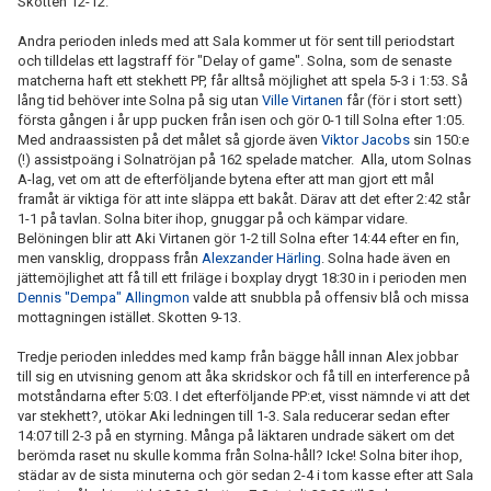
Skotten 12-12.
Andra perioden inleds med att Sala kommer ut för sent till periodstart
och tilldelas ett lagstraff för "Delay of game". Solna, som de senaste
matcherna haft ett stekhett PP, får alltså möjlighet att spela 5-3 i 1:53. Så
lång tid behöver inte Solna på sig utan
Ville Virtanen
får (för i stort sett)
första gången i år upp pucken från isen och gör 0-1 till Solna efter 1:05.
Med andraassisten på det målet så gjorde även
Viktor Jacobs
sin 150:e
(!) assistpoäng i Solnatröjan på 162 spelade matcher. Alla, utom Solnas
A-lag, vet om att de efterföljande bytena efter att man gjort ett mål
framåt är viktiga för att inte släppa ett bakåt. Därav att det efter 2:42 står
1-1 på tavlan. Solna biter ihop, gnuggar på och kämpar vidare.
Belöningen blir att Aki Virtanen gör 1-2 till Solna efter 14:44 efter en fin,
men vansklig, droppass från
Alexzander Härling
. Solna hade även en
jättemöjlighet att få till ett friläge i boxplay drygt 18:30 in i perioden men
Dennis "Dempa" Allingmon
valde att snubbla på offensiv blå och missa
mottagningen istället. Skotten 9-13.
Tredje perioden inleddes med kamp från bägge håll innan Alex jobbar
till sig en utvisning genom att åka skridskor och få till en interference på
motståndarna efter 5:03. I det efterföljande PP:et, visst nämnde vi att det
var stekhett?, utökar Aki ledningen till 1-3. Sala reducerar sedan efter
14:07 till 2-3 på en styrning. Många på läktaren undrade säkert om det
berömda raset nu skulle komma från Solna-håll? Icke! Solna biter ihop,
städar av de sista minuterna och gör sedan 2-4 i tom kasse efter att Sala