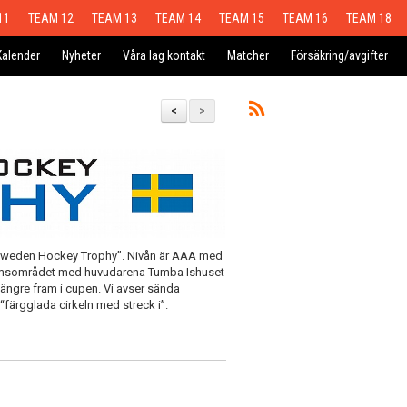
11
TEAM 12
TEAM 13
TEAM 14
TEAM 15
TEAM 16
TEAM 18
Kalender
Nyheter
Våra lag kontakt
Matcher
Försäkring/avgifter
<
>
“Sweden Hockey Trophy”. Nivån är AAA med
lmsområdet med huvudarena Tumba Ishuset
 längre fram i cupen. Vi avser sända
färgglada cirkeln med streck i”.