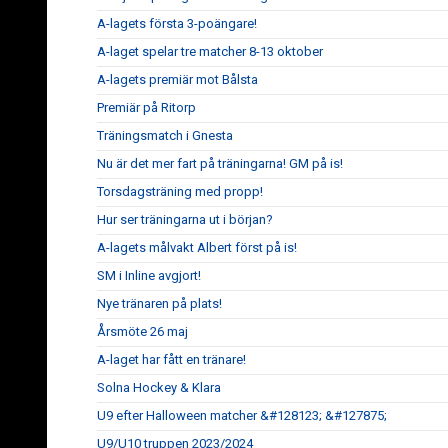
A-lagets första 3-poängare!
A-laget spelar tre matcher 8-13 oktober
A-lagets premiär mot Bålsta
Premiär på Ritorp
Träningsmatch i Gnesta
Nu är det mer fart på träningarna! GM på is!
Torsdagsträning med propp!
Hur ser träningarna ut i början?
A-lagets målvakt Albert först på is!
SM i Inline avgjort!
Nye tränaren på plats!
Årsmöte 26 maj
A-laget har fått en tränare!
Solna Hockey & Klara
U9 efter Halloween matcher &#128123; &#127875;
U9/U10 truppen 2023/2024