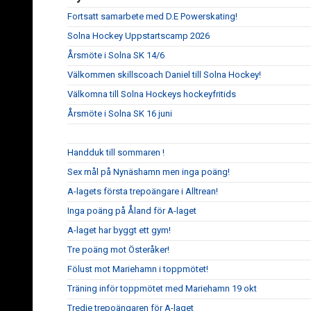
Fortsatt samarbete med D.E Powerskating!
Solna Hockey Uppstartscamp 2026
Årsmöte i Solna SK 14/6
Välkommen skillscoach Daniel till Solna Hockey!
Välkomna till Solna Hockeys hockeyfritids
Årsmöte i Solna SK 16 juni
Handduk till sommaren !
Sex mål på Nynäshamn men inga poäng!
A-lagets första trepoängare i Alltrean!
Inga poäng på Åland för A-laget
A-laget har byggt ett gym!
Tre poäng mot Österåker!
Fölust mot Mariehamn i toppmötet!
Träning inför toppmötet med Mariehamn 19 okt
Tredje trepoängaren för A-laget