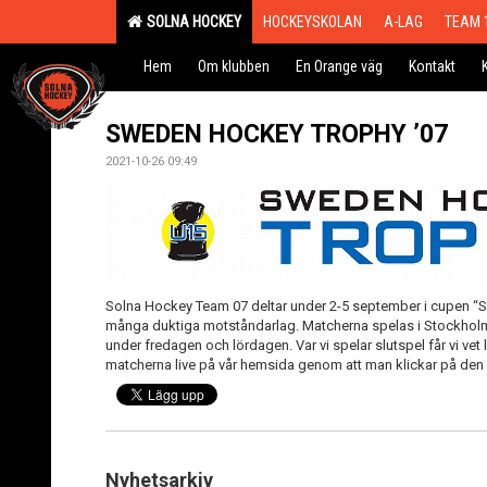
SOLNA HOCKEY
HOCKEYSKOLAN
A-LAG
TEAM 
Hem
Om klubben
En Orange väg
Kontakt
SWEDEN HOCKEY TROPHY ’07
2021-10-26 09:49
Solna Hockey Team 07 deltar under 2-5 september i cupen 
många duktiga motståndarlag. Matcherna spelas i Stockho
under fredagen och lördagen. Var vi spelar slutspel får vi vet
matcherna live på vår hemsida genom att man klickar på den “
Nyhetsarkiv