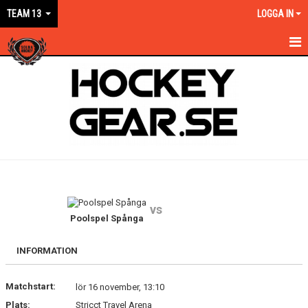
TEAM 13
LOGGA IN
HEM
NYHETER
KALENDER
MATCHER
TRUPPEN
vs
BILDGALLERI
Poolspel Spånga
DOKUMENT
INFORMATION
KONTAKT
Matchstart:
lör 16 november, 13:10
Plats:
Stricct Travel Arena