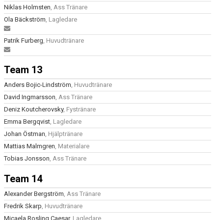
Niklas Holmsten
, Ass Tränare
Ola Bäckström
, Lagledare
Patrik Furberg
, Huvudtränare
Team 13
Anders Bojic-Lindström
, Huvudtränare
David Ingmarsson
, Ass Tränare
Deniz Koutcherovsky
, Fystränare
Emma Bergqvist
, Lagledare
Johan Östman
, Hjälptränare
Mattias Malmgren
, Materialare
Tobias Jonsson
, Ass Tränare
Team 14
Alexander Bergström
, Ass Tränare
Fredrik Skarp
, Huvudtränare
Micaela Rosling Caesar
, Lagledare