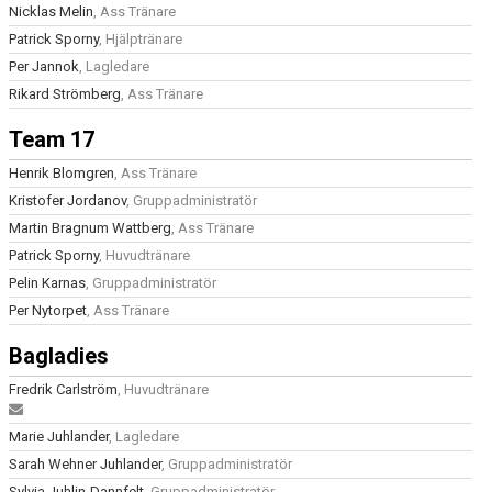
Nicklas Melin
, Ass Tränare
Patrick Sporny
, Hjälptränare
Per Jannok
, Lagledare
Rikard Strömberg
, Ass Tränare
Team 17
Henrik Blomgren
, Ass Tränare
Kristofer Jordanov
, Gruppadministratör
Martin Bragnum Wattberg
, Ass Tränare
Patrick Sporny
, Huvudtränare
Pelin Karnas
, Gruppadministratör
Per Nytorpet
, Ass Tränare
Bagladies
Fredrik Carlström
, Huvudtränare
Marie Juhlander
, Lagledare
Sarah Wehner Juhlander
, Gruppadministratör
Sylvia Juhlin-Dannfelt
, Gruppadministratör