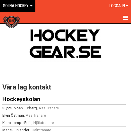
SOLNA HOCKEY
LOGGA IN
HEM
OM KLUBBEN
EN ORANGE VÄG
KONTAKT
KALENDER
Våra lag kontakt
NYHETER
Hockeyskolan
VÅRA LAG KONTAKT
30/25. Noah Furberg
, Ass Tränare
Elvin Östman
, Ass Tränare
MATCHER
Klara Lampe Edin
, Hjälptränare
Marie Juhlander
FÖRSÄKRING/AVGIFTER
, Hjälptränare