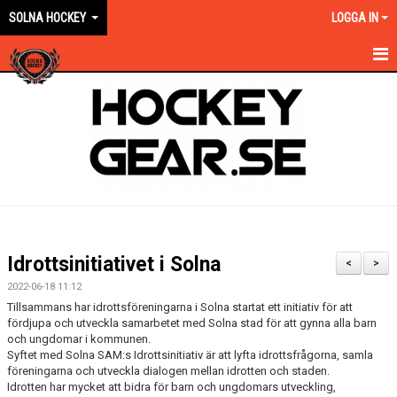
SOLNA HOCKEY
LOGGA IN
HEM
OM KLUBBEN
EN ORANGE VÄG
KONTAKT
KALENDER
Idrottsinitiativet i Solna
<
>
NYHETER
2022-06-18 11:12
Tillsammans har idrottsföreningarna i Solna startat ett initiativ för att
VÅRA LAG KONTAKT
fördjupa och utveckla samarbetet med Solna stad för att gynna alla barn
och ungdomar i kommunen.
Syftet med Solna SAM:s Idrottsinitiativ är att lyfta idrottsfrågorna, samla
MATCHER
föreningarna och utveckla dialogen mellan idrotten och staden.
Idrotten har mycket att bidra för barn och ungdomars utveckling,
FÖRSÄKRING/AVGIFTER