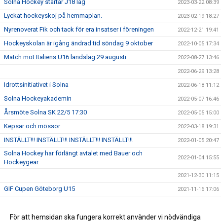
Solna Hockey startar J18 lag
2023-03-22 08:39
Lyckat hockeyskoj på hemmaplan.
2023-02-19 18:27
Nyrenoverat Fik och tack för era insatser i föreningen
2022-12-21 19:41
Hockeyskolan är igång ändrad tid söndag 9 oktober
2022-10-05 17:34
Match mot Italiens U16 landslag 29 augusti
2022-08-27 13:46
2022-06-29 13:28
Idrottsinitiativet i Solna
2022-06-18 11:12
Solna Hockeyakademin
2022-05-07 16:46
Årsmöte Solna SK 22/5 17:30
2022-05-05 15:00
Kepsar och mössor
2022-03-18 19:31
INSTÄLLT!!! INSTÄLLT!!! INSTÄLLT!!! INSTÄLLT!!!
2022-01-05 20:47
Solna Hockey har förlängt avtalet med Bauer och
2022-01-04 15:55
Hockeygear.
2021-12-30 11:15
GIF Cupen Göteborg U15
2021-11-16 17:06
Internationell veteran turnering 21-23 april 2022
2021-11-13 19:19
Kom och spela hockey med oss!
För att hemsidan ska fungera korrekt använder vi nödvändiga
2021-11-12 09:34