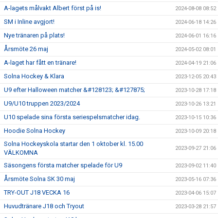
A-lagets målvakt Albert först på is!
2024-08-08 08:52
SM i Inline avgjort!
2024-06-18 14:26
Nye tränaren på plats!
2024-06-01 16:16
Årsmöte 26 maj
2024-05-02 08:01
A-laget har fått en tränare!
2024-04-19 21:06
Solna Hockey & Klara
2023-12-05 20:43
U9 efter Halloween matcher &#128123; &#127875;
2023-10-28 17:18
U9/U10 truppen 2023/2024
2023-10-26 13:21
U10 spelade sina första seriespelsmatcher idag.
2023-10-15 10:36
Hoodie Solna Hockey
2023-10-09 20:18
Solna Hockeyskola startar den 1 oktober kl. 15.00
2023-09-27 21:06
VÄLKOMNA
Säsongens första matcher spelade för U9
2023-09-02 11:40
Årsmöte Solna SK 30 maj
2023-05-16 07:36
TRY-OUT J18 VECKA 16
2023-04-06 15:07
Huvudtränare J18 och Tryout
2023-03-28 21:57