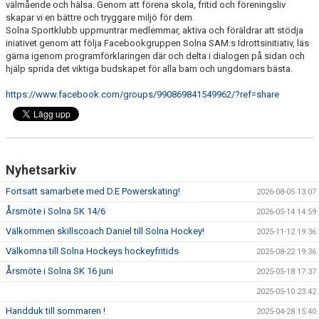
välmående och hälsa. Genom att förena skola, fritid och föreningsliv
skapar vi en bättre och tryggare miljö för dem.
DOKUMENT
Solna Sportklubb uppmuntrar medlemmar, aktiva och föräldrar att stödja
iniativet genom att följa Facebookgruppen Solna SAM:s Idrottsinitiativ, läs
gärna igenom programförklaringen där och delta i dialogen på sidan och
GYM
hjälp sprida det viktiga budskapet för alla barn och ungdomars bästa.
https://www.facebook.com/groups/990869841549962/?ref=share
Nyhetsarkiv
Fortsatt samarbete med D.E Powerskating!
2026-08-05 13:07
Årsmöte i Solna SK 14/6
2026-05-14 14:59
Välkommen skillscoach Daniel till Solna Hockey!
2025-11-12 19:36
Välkomna till Solna Hockeys hockeyfritids
2025-08-22 19:36
Årsmöte i Solna SK 16 juni
2025-05-18 17:37
2025-05-10 23:42
Handduk till sommaren !
2025-04-28 15:40