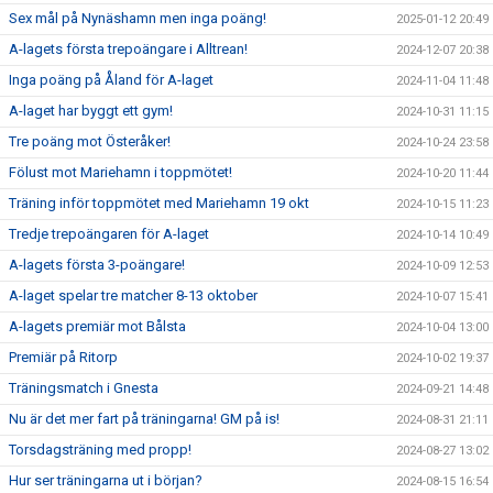
Sex mål på Nynäshamn men inga poäng!
2025-01-12 20:49
A-lagets första trepoängare i Alltrean!
2024-12-07 20:38
Inga poäng på Åland för A-laget
2024-11-04 11:48
A-laget har byggt ett gym!
2024-10-31 11:15
Tre poäng mot Österåker!
2024-10-24 23:58
Fölust mot Mariehamn i toppmötet!
2024-10-20 11:44
Träning inför toppmötet med Mariehamn 19 okt
2024-10-15 11:23
Tredje trepoängaren för A-laget
2024-10-14 10:49
A-lagets första 3-poängare!
2024-10-09 12:53
A-laget spelar tre matcher 8-13 oktober
2024-10-07 15:41
A-lagets premiär mot Bålsta
2024-10-04 13:00
Premiär på Ritorp
2024-10-02 19:37
Träningsmatch i Gnesta
2024-09-21 14:48
Nu är det mer fart på träningarna! GM på is!
2024-08-31 21:11
Torsdagsträning med propp!
2024-08-27 13:02
Hur ser träningarna ut i början?
2024-08-15 16:54