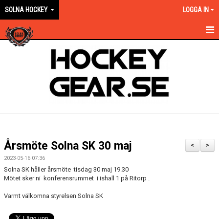
SOLNA HOCKEY
LOGGA IN
HEM
OM KLUBBEN
EN ORANGE VÄG
KONTAKT
KALENDER
Årsmöte Solna SK 30 maj
<
>
NYHETER
2023-05-16 07:36
Solna SK håller årsmöte tisdag 30 maj 19.30
VÅRA LAG KONTAKT
Mötet sker ni konferensrummet i ishall 1 på Ritorp .
Varmt välkomna styrelsen Solna SK
MATCHER
FÖRSÄKRING/AVGIFTER