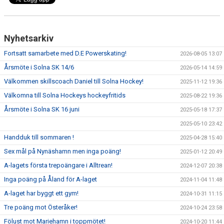
DOKUMENT
Nyhetsarkiv
GYM
Fortsatt samarbete med D.E Powerskating!
2026-08-05 13:07
Årsmöte i Solna SK 14/6
2026-05-14 14:59
Välkommen skillscoach Daniel till Solna Hockey!
2025-11-12 19:36
Välkomna till Solna Hockeys hockeyfritids
2025-08-22 19:36
Årsmöte i Solna SK 16 juni
2025-05-18 17:37
2025-05-10 23:42
Handduk till sommaren !
2025-04-28 15:40
Sex mål på Nynäshamn men inga poäng!
2025-01-12 20:49
A-lagets första trepoängare i Alltrean!
2024-12-07 20:38
Inga poäng på Åland för A-laget
2024-11-04 11:48
A-laget har byggt ett gym!
2024-10-31 11:15
Tre poäng mot Österåker!
2024-10-24 23:58
Fölust mot Mariehamn i toppmötet!
2024-10-20 11:44