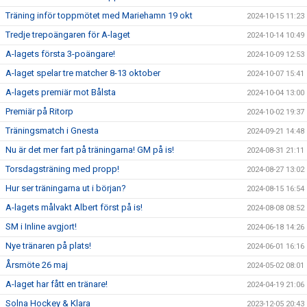
Träning inför toppmötet med Mariehamn 19 okt
2024-10-15 11:23
Tredje trepoängaren för A-laget
2024-10-14 10:49
A-lagets första 3-poängare!
2024-10-09 12:53
A-laget spelar tre matcher 8-13 oktober
2024-10-07 15:41
A-lagets premiär mot Bålsta
2024-10-04 13:00
Premiär på Ritorp
2024-10-02 19:37
Träningsmatch i Gnesta
2024-09-21 14:48
Nu är det mer fart på träningarna! GM på is!
2024-08-31 21:11
Torsdagsträning med propp!
2024-08-27 13:02
Hur ser träningarna ut i början?
2024-08-15 16:54
A-lagets målvakt Albert först på is!
2024-08-08 08:52
SM i Inline avgjort!
2024-06-18 14:26
Nye tränaren på plats!
2024-06-01 16:16
Årsmöte 26 maj
2024-05-02 08:01
A-laget har fått en tränare!
2024-04-19 21:06
Solna Hockey & Klara
2023-12-05 20:43