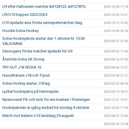
U9 efter Halloween matcher &#128123; &#127875;
2023-10-28 17:18
U9/U10 truppen 2023/2024
2023-10-26 13:21
U10 spelade sina första seriespelsmatcher idag.
2023-10-15 10:36
Hoodie Solna Hockey
2023-10-09 20:18
Solna Hockeyskola startar den 1 oktober kl. 15.00
2023-09-27 21:06
VÄLKOMNA
Säsongens första matcher spelade för U9
2023-09-02 11:40
Årsmöte Solna SK 30 maj
2023-05-16 07:36
TRY-OUT J18 VECKA 16
2023-04-06 15:07
Huvudtränare J18 och Tryout
2023-03-28 21:57
Solna Hockey startar J18 lag
2023-03-22 08:39
Lyckat hockeyskoj på hemmaplan.
2023-02-19 18:27
Nyrenoverat Fik och tack för era insatser i föreningen
2022-12-21 19:41
Hockeyskolan är igång ändrad tid söndag 9 oktober
2022-10-05 17:34
Match mot Italiens U16 landslag 29 augusti
2022-08-27 13:46
2022-06-29 13:28