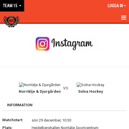
TEAM 15
LOGGA IN
HEM
NYHETER
KALENDER
MATCHER
TRUPPEN
vs
BILDGALLERI
Norrtälje & Djurgården
Solna Hockey
DOKUMENT
INFORMATION
KONTAKT
Matchstart:
sön 29 december, 10:30
Plats:
Heidelberghallen Norrtälje Sportcentrum