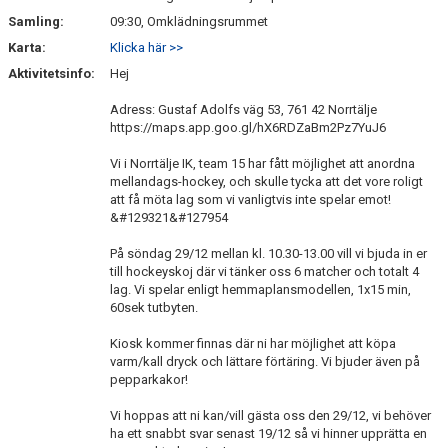
Samling:
09:30, Omklädningsrummet
Karta:
Klicka här >>
Aktivitetsinfo:
Hej
Adress: Gustaf Adolfs väg 53, 761 42 Norrtälje
https://maps.app.goo.gl/hX6RDZaBm2Pz7YuJ6
Vi i Norrtälje IK, team 15 har fått möjlighet att anordna
mellandags-hockey, och skulle tycka att det vore roligt
att få möta lag som vi vanligtvis inte spelar emot!
&#129321&#127954
På söndag 29/12 mellan kl. 10.30-13.00 vill vi bjuda in er
till hockeyskoj där vi tänker oss 6 matcher och totalt 4
lag. Vi spelar enligt hemmaplansmodellen, 1x15 min,
60sek tutbyten.
Kiosk kommer finnas där ni har möjlighet att köpa
varm/kall dryck och lättare förtäring. Vi bjuder även på
pepparkakor!
Vi hoppas att ni kan/vill gästa oss den 29/12, vi behöver
ha ett snabbt svar senast 19/12 så vi hinner upprätta en