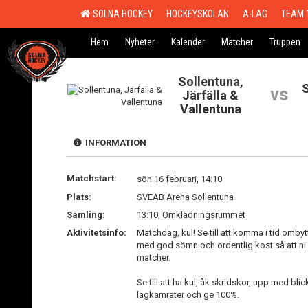
SOLNA HOCKEY
HOCKEYSKOLAN
A-LAG
TEAM 
Hem
Nyheter
Kalender
Matcher
Truppen
Sollentuna,
vs
Järfälla &
Vallentuna
INFORMATION
Matchstart:
sön 16 februari, 14:10
Plats:
SVEAB Arena Sollentuna
Samling:
13:10, Omklädningsrummet
Aktivitetsinfo:
Matchdag, kul! Se till att komma i tid omby
med god sömn och ordentlig kost så att ni ä
matcher.
Se till att ha kul, åk skridskor, upp med blic
lagkamrater och ge 100%.