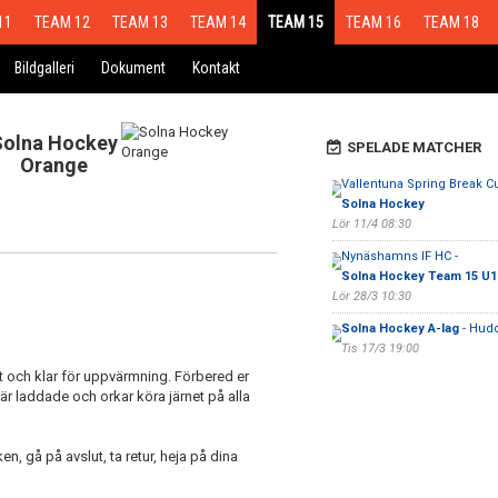
11
TEAM 12
TEAM 13
TEAM 14
TEAM 15
TEAM 16
TEAM 18
Bildgalleri
Dokument
Kontakt
Solna Hockey
SPELADE MATCHER
Orange
Vallentuna Spring Break Cu
Solna Hockey
Lör 11/4 08:30
Nynäshamns IF HC -
Solna Hockey Team 15 U1
Lör 28/3 10:30
Solna Hockey A-lag
- Hudd
Tis 17/3 19:00
tt och klar för uppvärmning. Förbered er
r laddade och orkar köra järnet på alla
ken, gå på avslut, ta retur, heja på dina