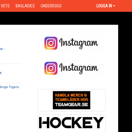
VETS
BAGLADIES
UNDERDOGS
LOGGA IN
p -
1
inge Tigers