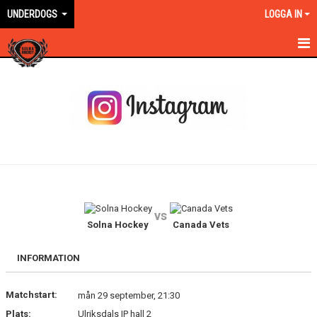
UNDERDOGS
LOGGA IN
HEM
NYHETER
MATCHER
TRUPPEN
BILDGALLERI
vs
DOKUMENT
Solna Hockey
Canada Vets
KONTAKT
INFORMATION
Matchstart:
mån 29 september, 21:30
Plats:
Ulriksdals IP hall 2