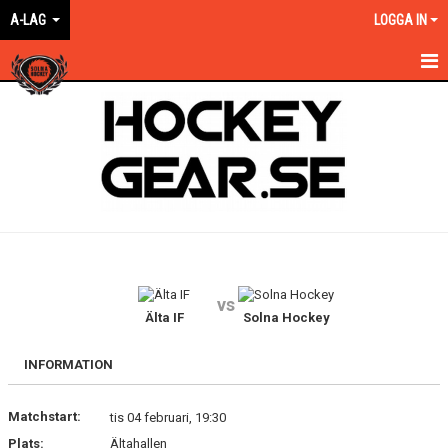
A-LAG
LOGGA IN
HEM
NYHETER
KALENDER
MATCHER
TRUPPEN
vs
BILDGALLERI
Älta IF
Solna Hockey
DOKUMENT
INFORMATION
KONTAKT
Matchstart:
tis 04 februari, 19:30
Plats:
Ältahallen