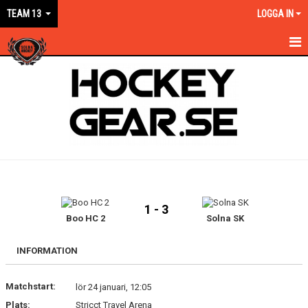
TEAM 13
LOGGA IN
HEM
NYHETER
KALENDER
MATCHER
TRUPPEN
1 - 3
BILDGALLERI
Boo HC 2
Solna SK
DOKUMENT
INFORMATION
KONTAKT
Matchstart:
lör 24 januari, 12:05
Plats:
Stricct Travel Arena