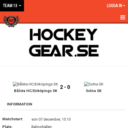
TEAM 13
LOGGA IN
HEM
NYHETER
KALENDER
MATCHER
TRUPPEN
2 - 0
BILDGALLERI
Bålsta HC/Enköpings SK
Solna SK
DOKUMENT
INFORMATION
KONTAKT
Matchstart:
sön 07 december, 15:15
Plats:
Bahcohallen