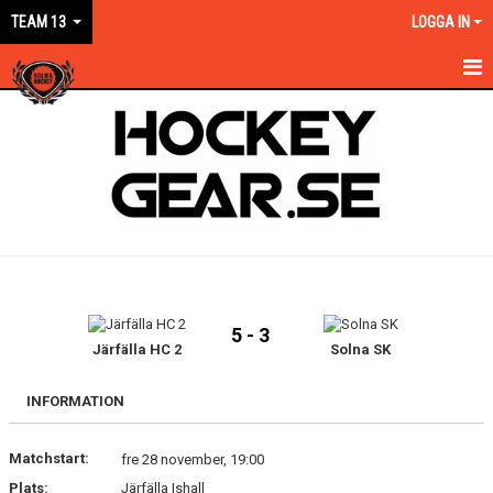
TEAM 13
LOGGA IN
HEM
NYHETER
KALENDER
MATCHER
TRUPPEN
5 - 3
BILDGALLERI
Järfälla HC 2
Solna SK
DOKUMENT
INFORMATION
KONTAKT
Matchstart:
fre 28 november, 19:00
Plats:
Järfälla Ishall