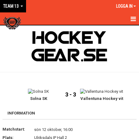
TEAM 13
LOGGA IN
HEM
NYHETER
KALENDER
MATCHER
TRUPPEN
3 - 3
BILDGALLERI
Solna SK
Vallentuna Hockey vit
DOKUMENT
INFORMATION
KONTAKT
Matchstart:
sön 12 oktober, 16:00
Plats:
Ulriksdals IP Hall 2