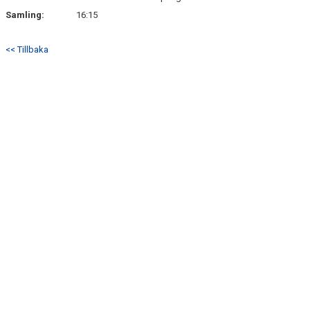
Samling:
16:15
<< Tillbaka