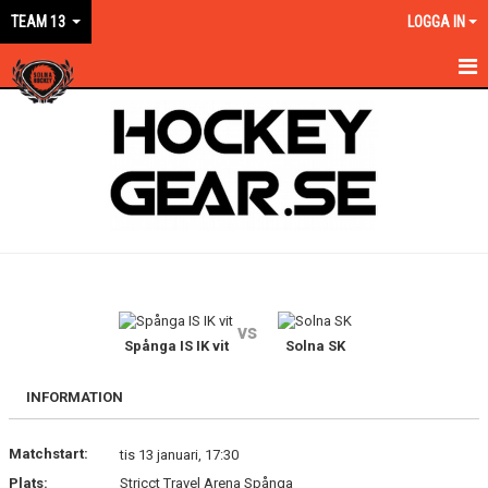
TEAM 13
LOGGA IN
HEM
NYHETER
KALENDER
MATCHER
TRUPPEN
vs
BILDGALLERI
Spånga IS IK vit
Solna SK
DOKUMENT
INFORMATION
KONTAKT
Matchstart:
tis 13 januari, 17:30
Plats:
Stricct Travel Arena Spånga