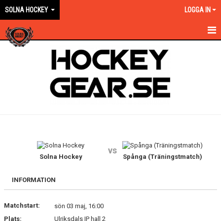
SOLNA HOCKEY
LOGGA IN
HEM
OM KLUBBEN
EN ORANGE VÄG
KONTAKT
KALENDER
vs
NYHETER
Solna Hockey
Spånga (Träningstmatch)
VÅRA LAG KONTAKT
INFORMATION
MATCHER
Matchstart:
sön 03 maj, 16:00
Plats:
Ulriksdals IP hall 2
FÖRSÄKRING/AVGIFTER