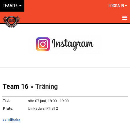
TEAM 16
LOGGA IN
HEM
NYHETER
KALENDER
MATCHER
TRUPPEN
Team 16
» Träning
BILDGALLERI
Tid:
sön 07 juni, 18:00 - 19:00
DOKUMENT
Plats:
Ulriksdals IP hall 2
KONTAKT
<< Tillbaka