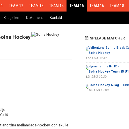
11
TEAM 12
TEAM 13
TEAM 14
TEAM 15
TEAM 16
TEAM 18
Bildgalleri
Dokument
Kontakt
Solna Hockey
SPELADE MATCHER
Vallentuna Spring Break Cu
Solna Hockey
Lör 11/4 08:30
Nynäshamns IF HC -
Solna Hockey Team 15 U1
Lör 28/3 10:30
Solna Hockey A-lag
- Hudd
Tis 17/3 19:00
älje
7YuJ6
t att anordna mellandags-hockey, och skulle