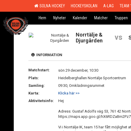
SOLNA HOCKEY
HOCKEYSKOLAN
A-LAG
TEAM 
Hem
Nyheter
Kalender
Matcher
Truppen
Norrtälje &
vs
Djurgården
INFORMATION
Matchstart:
sön 29 december, 10:30
Plats:
Heidelberghallen Norrtälje Sportcentrum
Samling:
09:30, Omklädningsrummet
Karta:
Klicka här >>
Aktivitetsinfo:
Hej
Adress: Gustaf Adolfs väg 53, 761 42 Norrt
https://maps.app.goo.gl/hX6RDZaBm2Pz
Vi i Norrtälje IK, team 15 har fått möjlighe