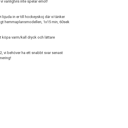
vi vanligtvis inte spelar emot!
 bjuda in er till hockeyskoj där vi tänker
enligt hemmaplansmodellen, 1x15 min, 60sek
t köpa varm/kall dryck och lättare
2, vi behöver ha ett snabbt svar senast
nering!