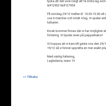
tycka att det vore roligt att få möta lag som 
&#129321&#127954
På söndag 29/12 mellan kl. 10.30-13.00 vill vi
oss 6 matcher och totalt 4 lag. Vi spelar 
tutbyten.
Kiosk kommer finnas där ni har möjlighet at
förtäring. Vi bjuder även på pepparkakor!
Vi hoppas att ni kan/vill gästa oss den 29/1
19/12 så vi hinner upprätta en mer exakt pla
Med vänlig hälsning,
Lagledarna, team 15
<< Tillbaka