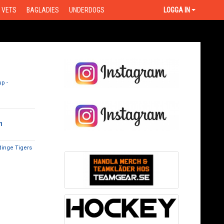
VETS
BAGLADIES
UNDERDOGS
LOGGA IN
p -
1
inge Tigers