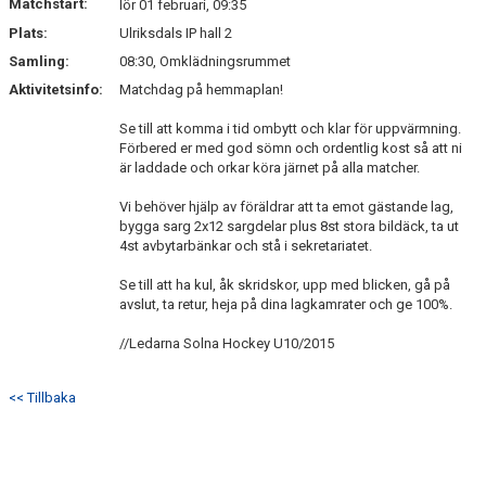
Matchstart:
lör 01 februari, 09:35
Plats:
Ulriksdals IP hall 2
Samling:
08:30, Omklädningsrummet
Aktivitetsinfo:
Matchdag på hemmaplan!
Se till att komma i tid ombytt och klar för uppvärmning.
Förbered er med god sömn och ordentlig kost så att ni
är laddade och orkar köra järnet på alla matcher.
Vi behöver hjälp av föräldrar att ta emot gästande lag,
bygga sarg 2x12 sargdelar plus 8st stora bildäck, ta ut
4st avbytarbänkar och stå i sekretariatet.
Se till att ha kul, åk skridskor, upp med blicken, gå på
avslut, ta retur, heja på dina lagkamrater och ge 100%.
//Ledarna Solna Hockey U10/2015
<< Tillbaka