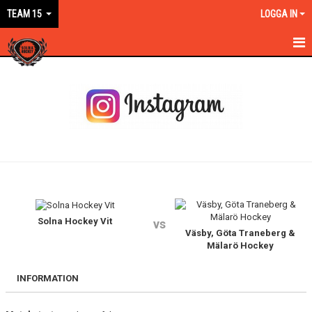
TEAM 15
LOGGA IN
HEM
NYHETER
KALENDER
MATCHER
TRUPPEN
BILDGALLERI
Solna Hockey Vit
vs
Väsby, Göta Traneberg &
Mälarö Hockey
DOKUMENT
INFORMATION
KONTAKT