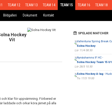
11
TEAM 12
TEAM 13
TEAM 14
TEAM 15
TEAM 16
TEAM 18
Bildgalleri
Dokument
Kontakt
SPELADE MATCHER
Solna Hockey
Vit
Vallentuna Spring Break Cu
Solna Hockey
Lör 11/4 08:30
Nynäshamns IF HC -
Solna Hockey Team 15 U1
Lör 28/3 10:30
Solna Hockey A-lag
- Hudd
Tis 17/3 19:00
tt och klar för uppvärmning. Förbered er
r laddade och orkar köra järnet på alla