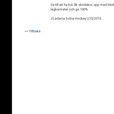
Se till att ha kul, åk skridskor, upp med blic
lagkamrater och ge 100%.
//Ledarna Solna Hockey U10/2015.
<< Tillbaka