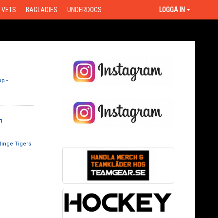
VETS
BAGLADIES
UNDERDOGS
LOGGA IN
p -
1
inge Tigers