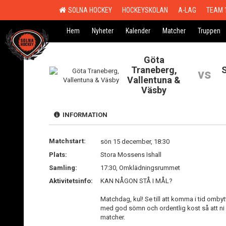
SOLNA HOCKEY
HOCKEYSKOLAN
A-LAG
TEAM 
Hem
Nyheter
Kalender
Matcher
Truppen
Göta
Traneberg,
vs
Vallentuna &
Väsby
INFORMATION
Matchstart:
sön 15 december, 18:30
Plats:
Stora Mossens Ishall
Samling:
17:30, Omklädningsrummet
Aktivitetsinfo:
KAN NÅGON STÅ I MÅL?
Matchdag, kul! Se till att komma i tid omby
med god sömn och ordentlig kost så att ni ä
matcher.