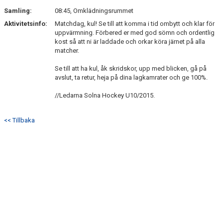
Samling:
08:45, Omklädningsrummet
Aktivitetsinfo:
Matchdag, kul! Se till att komma i tid ombytt och klar för
uppvärmning. Förbered er med god sömn och ordentlig
kost så att ni är laddade och orkar köra järnet på alla
matcher.
Se till att ha kul, åk skridskor, upp med blicken, gå på
avslut, ta retur, heja på dina lagkamrater och ge 100%.
//Ledarna Solna Hockey U10/2015.
<< Tillbaka