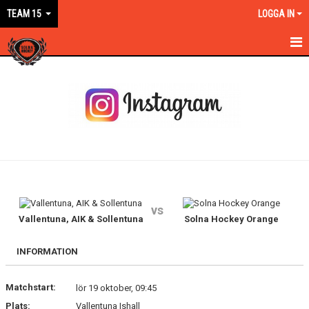
TEAM 15
LOGGA IN
HEM
NYHETER
KALENDER
MATCHER
TRUPPEN
vs
BILDGALLERI
Vallentuna, AIK & Sollentuna
Solna Hockey Orange
DOKUMENT
INFORMATION
KONTAKT
Matchstart:
lör 19 oktober, 09:45
Plats:
Vallentuna Ishall