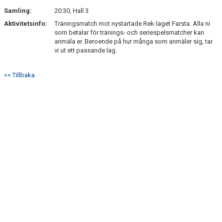
Samling:
20:30, Hall 3
Aktivitetsinfo:
Träningsmatch mot nystartade Rek-laget Farsta. Alla ni
som betalar för tränings- och seriespelsmatcher kan
anmäla er. Beroende på hur många som anmäler sig, tar
vi ut ett passande lag.
<< Tillbaka