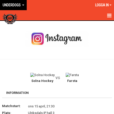
UNDERDOGS
LOGGA IN
HEM
NYHETER
MATCHER
TRUPPEN
BILDGALLERI
vs
DOKUMENT
Solna Hockey
Farsta
KONTAKT
INFORMATION
Matchstart:
ons 15 april, 21:30
Plats:
Ulriksdals IP hall 3