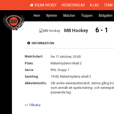
SOLNA HOCKEY
HOCKEYSKOLAN
A-LAG
TEAM 
Hem
Nyheter
Matcher
Truppen
Bildgalleri
6 - 1
MB Hockey
INFORMATION
Matchstart:
fre 17 oktober, 20:00
Plats:
Mälarhöjdens Ishall 2
Serie:
RHL Grupp 1
Samling:
19:00, Mälarhöjdens ishall 2
Aktivitetsinfo:
Vår andra seriespelsmatch, denna gång bor
som anmält att spela träning- och seriespel
passande lag.
<< Tillbaka