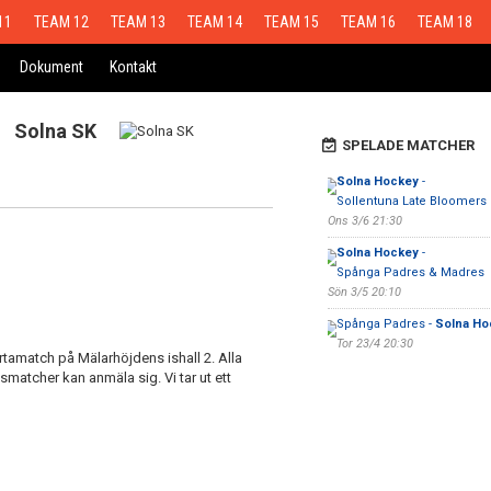
11
TEAM 12
TEAM 13
TEAM 14
TEAM 15
TEAM 16
TEAM 18
Dokument
Kontakt
Solna SK
SPELADE MATCHER
Solna Hockey
-
Sollentuna Late Bloomers
Ons 3/6 21:30
Solna Hockey
-
Spånga Padres & Madres
Sön 3/5 20:10
Spånga Padres -
Solna Ho
Tor 23/4 20:30
tamatch på Mälarhöjdens ishall 2. Alla
smatcher kan anmäla sig. Vi tar ut ett