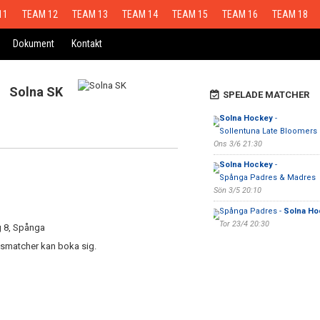
11
TEAM 12
TEAM 13
TEAM 14
TEAM 15
TEAM 16
TEAM 18
Dokument
Kontakt
Solna SK
SPELADE MATCHER
Solna Hockey
-
Sollentuna Late Bloomers
Ons 3/6 21:30
Solna Hockey
-
Spånga Padres & Madres
Sön 3/5 20:10
Spånga Padres -
Solna Ho
Tor 23/4 20:30
g 8, Spånga
elsmatcher kan boka sig.