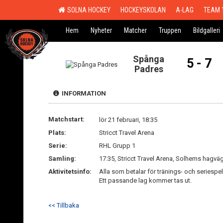
SOLNA HOCKEY
HOCKEYSKOLAN
A-LAG
TEAM 
Hem
Nyheter
Matcher
Truppen
Bildgalleri
Spånga
5 - 7
Padres
INFORMATION
Matchstart:
lör 21 februari, 18:35
Plats:
Stricct Travel Arena
Serie:
RHL Grupp 1
Samling:
17:35, Stricct Travel Arena, Solhems hagvä
Aktivitetsinfo:
Alla som betalar för tränings- och seriesp
Ett passande lag kommer tas ut.
<< Tillbaka